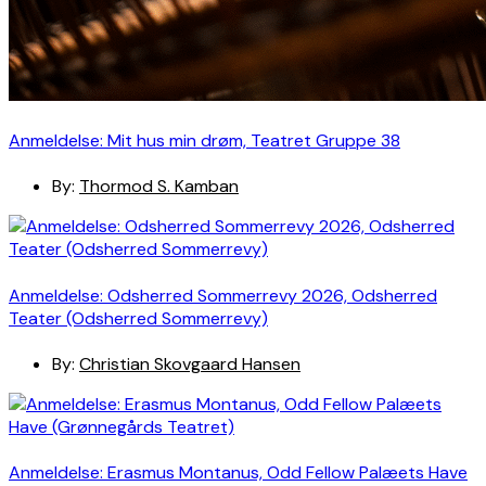
Anmeldelse: Mit hus min drøm, Teatret Gruppe 38
By:
Thormod S. Kamban
Anmeldelse: Odsherred Sommerrevy 2026, Odsherred
Teater (Odsherred Sommerrevy)
By:
Christian Skovgaard Hansen
Anmeldelse: Erasmus Montanus, Odd Fellow Palæets Have