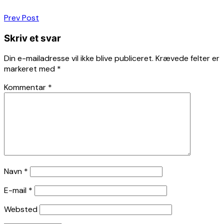
Indlægsnavigation
Prev Post
Skriv et svar
Din e-mailadresse vil ikke blive publiceret.
Krævede felter er
markeret med
*
Kommentar
*
Navn
*
E-mail
*
Websted