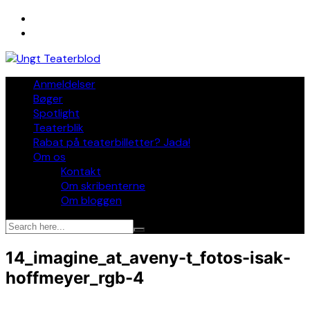
Skip
to
content
Anmeldelser
Bøger
Spotlight
Teaterblik
Rabat på teaterbilletter? Jada!
Om os
Kontakt
Om skribenterne
Om bloggen
14_imagine_at_aveny-t_fotos-isak-
hoffmeyer_rgb-4