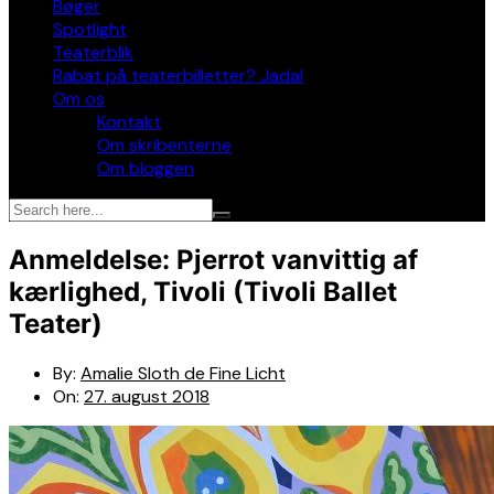
Bøger
Spotlight
Teaterblik
Rabat på teaterbilletter? Jada!
Om os
Kontakt
Om skribenterne
Om bloggen
Anmeldelse: Pjerrot vanvittig af
kærlighed, Tivoli (Tivoli Ballet
Teater)
By:
Amalie Sloth de Fine Licht
On:
27. august 2018