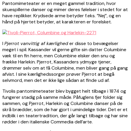
Pantomimeteater er en meget gammel tradition, hvor
skuespillerne danser og mimer deres følelser i stedet for at
have replikker. Krydsede arme betyder f.eks. ”Nej”, og en
hånd på hjertet betyder, at karakteren er forelsket.
I
Pjerrot vanvittig af kærlighed
er disse to bevægelser
meget i spil. Kassander vil gerne gifte sin datter Columbine
væk til en fin herre, men Columbine elsker den snu og
frække Harlekin. Pjerrot, Kassanders ydmyge tjener,
drømmer selv om at få Columbine, men bliver gang på gang
afvist. I sine kærlighedssorger prøver Pjerrot at begå
selvmord, men det er ikke lige sådan at finde ud af.
Tivolis pantomimeteater blev bygget helt tilbage i 1874 og
fungerer stadig på samme måde. Påfuglens fjer folder sig
sammen, og Pjerrot, Harlekin og Columbine danser på de
skrå brædder, som de har gjort i umindelige tider. Det er et
indblik i en teatertradition, der går langt tilbage og har sine
rødder i den italienske Commedia dell’arte.