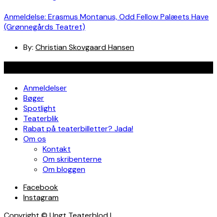
Anmeldelse: Erasmus Montanus, Odd Fellow Palæets Have
(Grønnegårds Teatret)
By:
Christian Skovgaard Hansen
Navigation
Anmeldelser
Bøger
Spotlight
Teaterblik
Rabat på teaterbilletter? Jada!
Om os
Kontakt
Om skribenterne
Om bloggen
Facebook
Instagram
Copyright © Ungt Teaterblod |