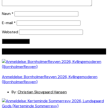
Navn
*
E-mail
*
Websted
Seneste indlæg
Anmeldelse: BornholmerRevyen 2026, Kyllingemoderen
(BornholmerRevyen)
By:
Christian Skovgaard Hansen