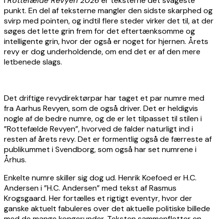
i
Rottefælde Revyen 2026
er teksterne det svageste
punkt. En del af teksterne mangler den sidste skarphed og
svirp med pointen, og indtil flere steder virker det til, at der
søges det lette grin frem for det eftertænksomme og
intelligente grin, hvor der også er noget for hjernen. Årets
revy er dog underholdende, om end det er af den mere
letbenede slags.
Det driftige revydirektørpar har taget et par numre med
fra Aarhus Revyen, som de også driver. Det er heldigvis
nogle af de bedre numre, og de er let tilpasset til stilen i
”Rottefælde Revyen”, hvorved de falder naturligt ind i
resten af årets revy. Det er formentlig også de færreste af
publikummet i Svendborg, som også har set numrene i
Århus.
Enkelte numre skiller sig dog ud. Henrik Koefoed er H.C.
Andersen i ”H.C. Andersen” med tekst af Rasmus
Krogsgaard. Her fortælles et rigtigt eventyr, hvor der
ganske aktuelt fabuleres over det aktuelle politiske billede
med de mange kongerunder. Teksten sammenfletter en