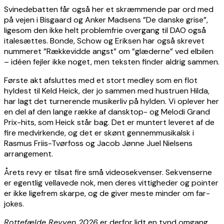
Svinedebatten får også her et skræmmende par ord med
på vejen i Bisgaard og Anker Madsens ”De danske grise”,
ligesom den ikke helt problemfrie overgang til DAO også
italesættes. Bonde, Schow og Eriksen har også skrevet
nummeret ”Rækkevidde angst” om ”glæderne” ved elbilen
– idéen fejler ikke noget, men teksten finder aldrig sammen.
Første akt afsluttes med et stort medley som en flot
hyldest til Keld Heick, der jo sammen med hustruen Hilda,
har lagt det turnerende musikerliv på hylden. Vi oplever her
en del af den lange række af dansktop- og Melodi Grand
Prix-hits, som Heick står bag. Det er muntert leveret af de
fire medvirkende, og det er skønt gennemmusikalsk i
Rasmus Friis-Tvørfoss og Jacob Jønne Juel Nielsens
arrangement.
Årets revy er tilsat fire små videosekvenser. Sekvenserne
er egentlig vellavede nok, men deres vittigheder og pointer
er ikke ligefrem skarpe, og de giver meste minder om far-
jokes.
Rottefælde Revyen 2026
er derfor lidt en tynd omgang,