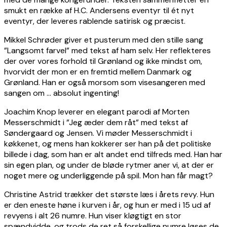
smukt en række af H.C. Andersens eventyr til ét nyt
eventyr, der leveres rablende satirisk og præcist.
Mikkel Schrøder giver et pusterum med den stille sang
”Langsomt farvel” med tekst af ham selv. Her reflekteres
der over vores forhold til Grønland og ikke mindst om,
hvorvidt der mon er en fremtid mellem Danmark og
Grønland. Han er også morsom som visesangeren med
sangen om … absolut ingenting!
Joachim Knop leverer en elegant parodi af Morten
Messerschmidt i ”Jeg æder dem råt” med tekst af
Søndergaard og Jensen. Vi møder Messerschmidt i
køkkenet, og mens han kokkerer ser han på det politiske
billede i dag, som han er alt andet end tilfreds med. Han har
sin egen plan, og under de bløde rytmer aner vi, at der er
noget mere og underliggende på spil. Mon han får magt?
Christine Astrid trækker det største læs i årets revy. Hun
er den eneste høne i kurven i år, og hun er med i 15 ud af
revyens i alt 26 numre. Hun viser kløgtigt en stor
spændvidde, og trods de ret så forskellige numre løses de