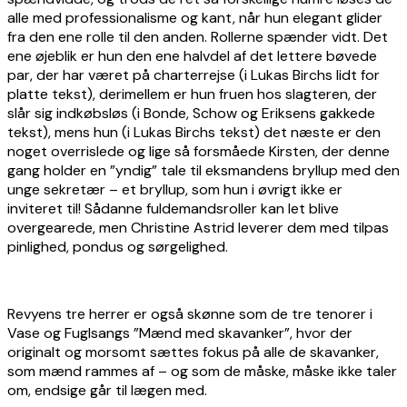
alle med professionalisme og kant, når hun elegant glider
fra den ene rolle til den anden. Rollerne spænder vidt. Det
ene øjeblik er hun den ene halvdel af det lettere bøvede
par, der har været på charterrejse (i Lukas Birchs lidt for
platte tekst), derimellem er hun fruen hos slagteren, der
slår sig indkøbsløs (i Bonde, Schow og Eriksens gakkede
tekst), mens hun (i Lukas Birchs tekst) det næste er den
noget overrislede og lige så forsmåede Kirsten, der denne
gang holder en ”yndig” tale til eksmandens bryllup med den
unge sekretær – et bryllup, som hun i øvrigt ikke er
inviteret til! Sådanne fuldemandsroller kan let blive
overgearede, men Christine Astrid leverer dem med tilpas
pinlighed, pondus og sørgelighed.
Revyens tre herrer er også skønne som de tre tenorer i
Vase og Fuglsangs ”Mænd med skavanker”, hvor der
originalt og morsomt sættes fokus på alle de skavanker,
som mænd rammes af – og som de måske, måske ikke taler
om, endsige går til lægen med.