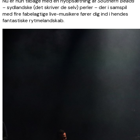
Nu er hun tilbage med en nyopsætning af
Southern Beads
– sydlandske (det skriver de selv) perler – der i samspil
med fire fabelagtige live-musikere fører dig ind i hendes
fantastiske rytmelandskab.