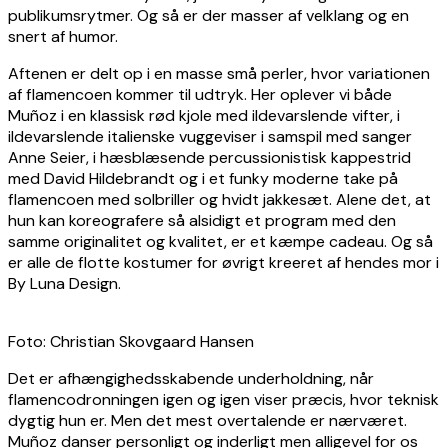
publikumsrytmer. Og så er der masser af velklang og en
snert af humor.
Aftenen er delt op i en masse små perler, hvor variationen
af flamencoen kommer til udtryk. Her oplever vi både
Muñoz i en klassisk rød kjole med ildevarslende vifter, i
ildevarslende italienske vuggeviser i samspil med sanger
Anne Seier, i hæsblæsende percussionistisk kappestrid
med David Hildebrandt og i et funky moderne take på
flamencoen med solbriller og hvidt jakkesæt. Alene det, at
hun kan koreografere så alsidigt et program med den
samme originalitet og kvalitet, er et kæmpe cadeau. Og så
er alle de flotte kostumer for øvrigt kreeret af hendes mor i
By Luna Design.
Foto: Christian Skovgaard Hansen
Det er afhængighedsskabende underholdning, når
flamencodronningen igen og igen viser præcis, hvor teknisk
dygtig hun er. Men det mest overtalende er nærværet.
Muñoz danser personligt og inderligt men alligevel for os