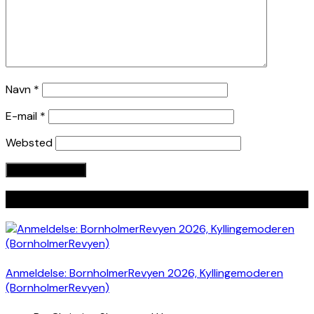
Navn
*
E-mail
*
Websted
Seneste indlæg
Anmeldelse: BornholmerRevyen 2026, Kyllingemoderen
(BornholmerRevyen)