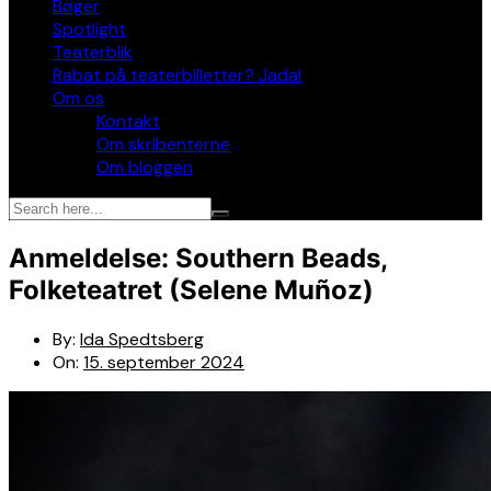
Bøger
Spotlight
Teaterblik
Rabat på teaterbilletter? Jada!
Om os
Kontakt
Om skribenterne
Om bloggen
Anmeldelse: Southern Beads,
Folketeatret (Selene Muñoz)
By:
Ida Spedtsberg
On:
15. september 2024