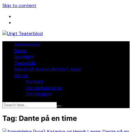
Skip to content
Anmeldelser
Bøger
Spotlight
Teaterblik
Rabat på teaterbilletter? Jada!
Om os
Kontakt
Om skribenterne
Om bloggen
Tag:
Dante på en time