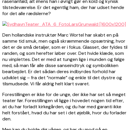
raserianfald, alt imens han i øvrigt gør en kold og kynisk
tilstedeværelse. Er det egentlig ham, der har udset hende
for det alle rædslerne?
Den hollandske instruktør Marc Wortel har skabt en på
samme tid smuk, men også skræmmende opsætning, hvor
det er de små detaljer, som er i fokus. Glasset, der fyldes til
randen, og som herefter løber over. Det hvide klæde, som
nu vinplettes. Det er med at tungen lige i munden og følge
med, så man får alle disse sanseindtryk og symbolikken
bearbejdet. Er det sådan deres indbyrdes forhold har
udviklet sig – fra det ”normale” og enkle til det dystre og
tilsmudsede. Vi får aldrig helt klart svaret.
Forestillingen er ikke for de unge, der ikke har set så meget
teater før. Forestillingen vil ligge i hovedet nogen tid efter,
at du har forladt kirkegården, og du har med garanti ikke
helt forstået, hvad du har set i det øjeblik, hvor du forlader
den.
Men kan du holde dig vågen, og har du mod på en