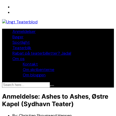
Skip
to
content
Anmeldelser
Bøger
Spotlight
Teaterblik
Rabat på teaterbilletter? Jada!
Om os
Kontakt
Om skribenterne
Om bloggen
Anmeldelse: Ashes to Ashes, Østre
Kapel (Sydhavn Teater)
By:
Christian Skovgaard Hansen