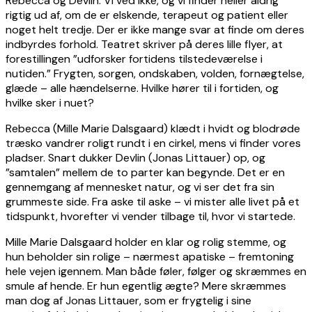
Rebecca og Devlin. Vi ved ikke, og vi finder heller aldrig
rigtig ud af, om de er elskende, terapeut og patient eller
noget helt tredje. Der er ikke mange svar at finde om deres
indbyrdes forhold. Teatret skriver på deres lille flyer, at
forestillingen ”udforsker fortidens tilstedeværelse i
nutiden.” Frygten, sorgen, ondskaben, volden, fornægtelse,
glæde – alle hændelserne. Hvilke hører til i fortiden, og
hvilke sker i nuet?
Rebecca (Mille Marie Dalsgaard) klædt i hvidt og blodrøde
træsko vandrer roligt rundt i en cirkel, mens vi finder vores
pladser. Snart dukker Devlin (Jonas Littauer) op, og
”samtalen” mellem de to parter kan begynde. Det er en
gennemgang af mennesket natur, og vi ser det fra sin
grummeste side. Fra aske til aske – vi mister alle livet på et
tidspunkt, hvorefter vi vender tilbage til, hvor vi startede.
Mille Marie Dalsgaard holder en klar og rolig stemme, og
hun beholder sin rolige – nærmest apatiske – fremtoning
hele vejen igennem. Man både føler, følger og skræmmes en
smule af hende. Er hun egentlig ægte? Mere skræmmes
man dog af Jonas Littauer, som er frygtelig i sine