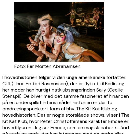
Foto: Per Morten Abrahamsen
I hovedhistorien følger vi den unge amerikanske forfatter
Cliff (Thue Ersted Rasmussen), der er flyttet til Berlin, og
her møder han hurtigt natklubsangerinden Sally (Cecilie
Stenspil). De bliver med det samme fascineret af hinanden
på en underspillet intens måde.I historien er der to
omdrejningspunkter i form af hhv. The Kit Kat Klub og
hovedhistorien. Det er nogle storslåede shows, vi ser i The
Kit Kat Klub, hvor Peter Christoffersens karakter Emcee er
hovedfiguren. Jeg ser Emcee, som en magisk cabaret-ånd
på godt og ondt, der kan interagere med de andre eller