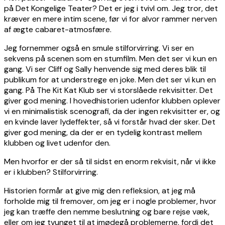
på Det Kongelige Teater? Det er jeg i tvivl om. Jeg tror, det
kræver en mere intim scene, før vi for alvor rammer nerven
af ægte cabaret-atmosfære.
Jeg fornemmer også en smule stilforvirring. Vi ser en
sekvens på scenen som en stumfilm. Men det ser vi kun en
gang. Vi ser Cliff og Sally henvende sig med deres blik til
publikum for at understrege en joke. Men det ser vi kun en
gang. På The Kit Kat Klub ser vi storslåede rekvisitter. Det
giver god mening. I hovedhistorien udenfor klubben oplever
vi en minimalistisk scenografi, da der ingen rekvisitter er, og
en kvinde laver lydeffekter, så vi forstår hvad der sker. Det
giver god mening, da der er en tydelig kontrast mellem
klubben og livet udenfor den.
Men hvorfor er der så til sidst en enorm rekvisit, når vi ikke
er i klubben? Stilforvirring.
Historien formår at give mig den refleksion, at jeg må
forholde mig til fremover, om jeg er i nogle problemer, hvor
jeg kan træffe den nemme beslutning og bare rejse væk,
eller om jeg tvunget til at imødegå problemerne, fordi det