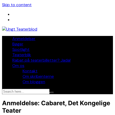
Skip to content
Anmeldelser
Bøger
Spotlight
Teaterblik
Rabat på teaterbilletter? Jada!
Om os
Kontakt
Om skribenterne
Om bloggen
Anmeldelse: Cabaret, Det Kongelige
Teater