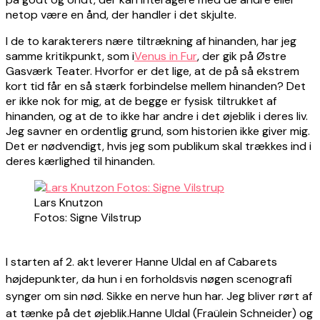
netop være en ånd, der handler i det skjulte.
I de to karakterers nære tiltrækning af hinanden, har jeg
samme kritikpunkt, som i
Venus in Fur
, der gik på Østre
Gasværk Teater. Hvorfor er det lige, at de på så ekstrem
kort tid får en så stærk forbindelse mellem hinanden? Det
er ikke nok for mig, at de begge er fysisk tiltrukket af
hinanden, og at de to ikke har andre i det øjeblik i deres liv.
Jeg savner en ordentlig grund, som historien ikke giver mig.
Det er nødvendigt, hvis jeg som publikum skal trækkes ind i
deres kærlighed til hinanden.
Lars Knutzon
Fotos: Signe Vilstrup
I starten af 2. akt leverer Hanne Uldal en af Cabarets
højdepunkter, da hun i en forholdsvis nøgen scenografi
synger om sin nød. Sikke en nerve hun har. Jeg bliver rørt af
at tænke på det øjeblik.
Hanne Uldal (Fraülein Schneider) og