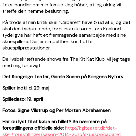
f.eks. handler om min familie. Jeg håber, at jeg aldrig vil
træffe den nemme beslutning.
På trods af min kritik skal “Cabaret” have 5 ud af 6, og det
skal den i sidste ende, fordi instruktøren Lars Kaalund
tydeligvis har haft et fremragende samarbejde med sine
skuespillere. Der er simpelthen kun flotte
skuespilpræstationer.
De livsbekræftende shows fra The Kit Kat Klub, vil jeg tage
med mig for evigt.
Det Kongelige Teater, Gamle Scene på Kongens Nytorv
Spiller indtil d. 29. maj
Spilledato: 19. april
Fotos: Signe Vilstrup og
Per Morten Abrahamsen
Har du lyst til at købe en billet? Se nærmere på
forestillingens officielle side:
http://kglteater.dk/det-
sker/forestillinger/sason-2014-2015/skuespil/cabaret