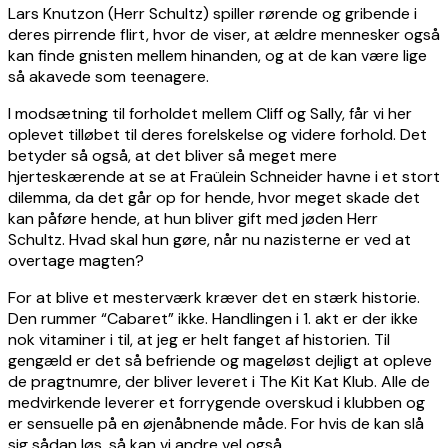
Lars Knutzon (Herr Schultz) spiller rørende og gribende i
deres pirrende flirt, hvor de viser, at ældre mennesker også
kan finde gnisten mellem hinanden, og at de kan være lige
så akavede som teenagere.
I modsætning til forholdet mellem Cliff og Sally, får vi her
oplevet tilløbet til deres forelskelse og videre forhold. Det
betyder så også, at det bliver så meget mere
hjerteskærende at se at Fraülein Schneider havne i et stort
dilemma, da det går op for hende, hvor meget skade det
kan påføre hende, at hun bliver gift med jøden Herr
Schultz. Hvad skal hun gøre, når nu nazisterne er ved at
overtage magten?
For at blive et mesterværk kræver det en stærk historie.
Den rummer “Cabaret” ikke. Handlingen i 1. akt er der ikke
nok vitaminer i til, at jeg er helt fanget af historien. Til
gengæld er det så befriende og mageløst dejligt at opleve
de pragtnumre, der bliver leveret i The Kit Kat Klub. Alle de
medvirkende leverer et forrygende overskud i klubben og
er sensuelle på en øjenåbnende måde. For hvis de kan slå
sig sådan løs, så kan vi andre vel også.