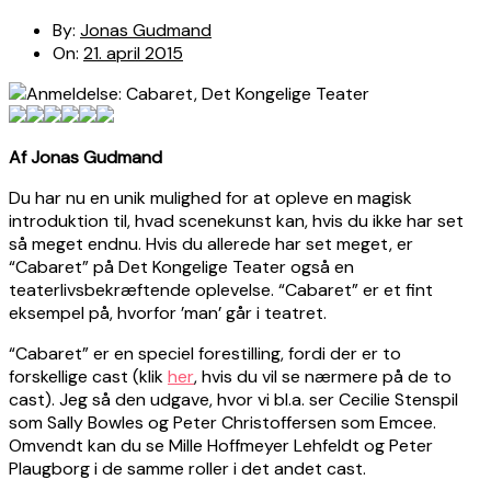
By:
Jonas Gudmand
On:
21. april 2015
Af Jonas Gudmand
Du har nu en unik mulighed for at opleve en magisk
introduktion til, hvad scenekunst kan, hvis du ikke har set
så meget endnu. Hvis du allerede har set meget, er
“Cabaret” på Det Kongelige Teater også en
teaterlivsbekræftende oplevelse. “Cabaret” er et fint
eksempel på, hvorfor ’man’ går i teatret.
“Cabaret” er en speciel forestilling, fordi der er to
forskellige cast (klik
her
, hvis du vil se nærmere på de to
cast). Jeg så den udgave, hvor vi bl.a. ser Cecilie Stenspil
som Sally Bowles og Peter Christoffersen som Emcee.
Omvendt kan du se Mille Hoffmeyer Lehfeldt og Peter
Plaugborg i de samme roller i det andet cast.