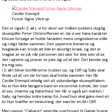
Cecilie Stenspil
Fotos: Signe Vilstrup
Det er også i 2. akt, vi for alvor ser hvilken pokkers dygtig
skuespiller Peter Christoffersen er, da vi ser hans karakter
Emcee forsøge at holde facaden, mens omgivelserne stille
og roligt falder sammen. Den ypperste livsnerve og
livsglæde kan trods alt lide et alvorligt knæk, og det er
tragisk at se på, når personen det sker for ikke selv vil se
det i øjnene og prøver at joke sig ud af det. Det kender jeg
fra mig selv.
I 2. akt bliver konflikterne trukket op, og Cliff og Sally skal
finde ud af, om de fortsat skal holde sammen. Her får
Cecilie Stenspil virkelig vist sit vidunderlige skuespiltalent.
Nu er hun ikke længere bare en excentrisk kvinde, der oser
af sex, charme og flabethed. Her får vi også set mørket i
Sally, og hendes indre kamp for, hvad hun skal gøre med sit
liv. Hun træffer en beslutning, der sætter en ild i Cliff.
Men passer “Cabaret” egentlig overhoved til Gamle Scene