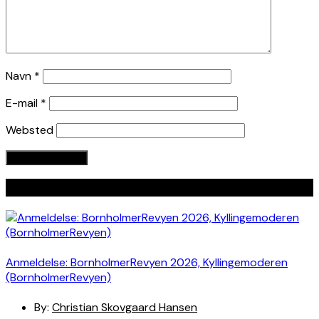
Navn
*
E-mail
*
Websted
Seneste indlæg
Anmeldelse: BornholmerRevyen 2026, Kyllingemoderen
(BornholmerRevyen)
By:
Christian Skovgaard Hansen