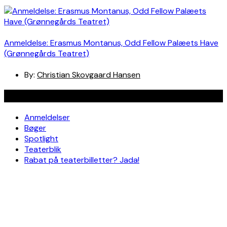
Anmeldelse: Erasmus Montanus, Odd Fellow Palæets Have
(Grønnegårds Teatret)
By:
Christian Skovgaard Hansen
Navigation
Anmeldelser
Bøger
Spotlight
Teaterblik
Rabat på teaterbilletter? Jada!
Om os
Kontakt
Om skribenterne
Om bloggen
Facebook