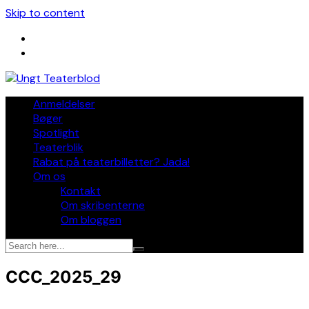
Skip to content
Anmeldelser
Bøger
Spotlight
Teaterblik
Rabat på teaterbilletter? Jada!
Om os
Kontakt
Om skribenterne
Om bloggen
CCC_2025_29