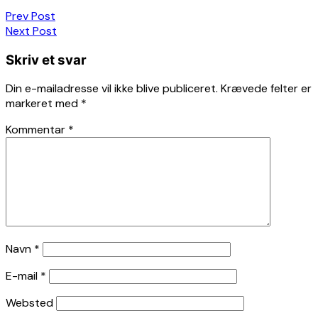
Indlægsnavigation
Prev Post
Next Post
Skriv et svar
Din e-mailadresse vil ikke blive publiceret.
Krævede felter er
markeret med
*
Kommentar
*
Navn
*
E-mail
*
Websted