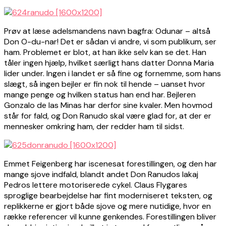
Prøv at læse adelsmandens navn bagfra: Odunar – altså
Don O-du-nar! Det er sådan vi andre, vi som publikum, ser
ham. Problemet er blot, at han ikke selv kan se det. Han
tåler ingen hjælp, hvilket særligt hans datter Donna Maria
lider under. Ingen i landet er så fine og fornemme, som hans
slægt, så ingen bejler er fin nok til hende – uanset hvor
mange penge og hvilken status han end har. Bejleren
Gonzalo de las Minas har derfor sine kvaler. Men hovmod
står for fald, og Don Ranudo skal være glad for, at der er
mennesker omkring ham, der redder ham til sidst.
Emmet Feigenberg har iscenesat forestillingen, og den har
mange sjove indfald, blandt andet Don Ranudos lakaj
Pedros lettere motoriserede cykel. Claus Flygares
sproglige bearbejdelse har fint moderniseret teksten, og
replikkerne er gjort både sjove og mere nutidige, hvor en
række referencer vil kunne genkendes. Forestillingen bliver