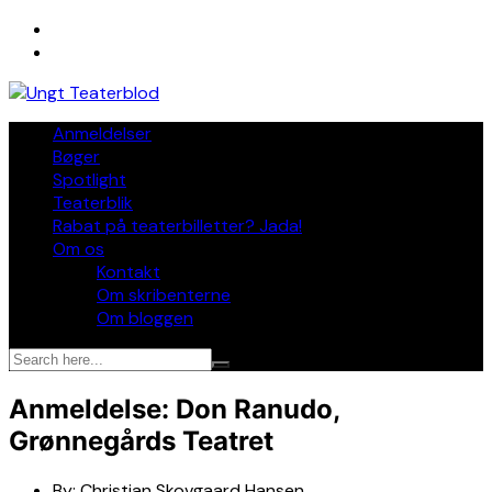
Skip
to
content
Anmeldelser
Bøger
Spotlight
Teaterblik
Rabat på teaterbilletter? Jada!
Om os
Kontakt
Om skribenterne
Om bloggen
Anmeldelse: Don Ranudo,
Grønnegårds Teatret
By:
Christian Skovgaard Hansen