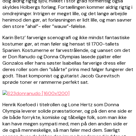
dog aldrig rigtig sjov, hvilket i stor grad formentlig også
skyldes Holbergs forlæg. Fortællingen kommer aldrig rigtig i
omdrejninger. Intrigen er meget lille, og det lange arbejde
henimod den gør, at forløsningen er lidt lille, og man savner
den store ”aha!”- eller ”wauw”-følelse.
Karin Betz’ farverige scenografi og ikke mindst fantastiske
kostumer gør, at man føler sig hensat til 1700-tallets
Spanien. Kostumerne er farvestrålende, og uanset om det
er Don Ranudo og Donna Olympias lasede pjalter eller
Gonzalos eller hans søster Isabellas farverige dress eller
deres roller som den ”såårte” prins med følger fungerer det
godt. Tilsat komponist og guitarist Jacob Gurevitsch
sprøde toner er rammerne perfekt sat.
Henrik Koefoed i titelrollen og Lone Hertz som Donna
Olympia leverer solide præstationer, og på den ene side er
de både forrykte, komiske og tåbelige folk, som man ikke
kan have megen sympati med, men på den anden side er
de også menneskelige, så man føler med dem. Særligt