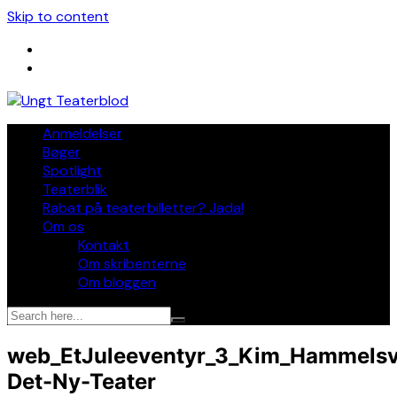
Skip to content
Anmeldelser
Bøger
Spotlight
Teaterblik
Rabat på teaterbilletter? Jada!
Om os
Kontakt
Om skribenterne
Om bloggen
web_EtJuleeventyr_3_Kim_Hammelsv
Det-Ny-Teater