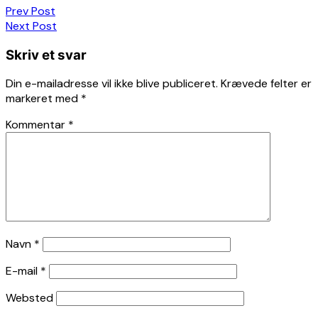
Indlægsnavigation
Prev Post
Next Post
Skriv et svar
Din e-mailadresse vil ikke blive publiceret.
Krævede felter er
markeret med
*
Kommentar
*
Navn
*
E-mail
*
Websted