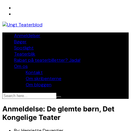
Skip
to
content
Anmeldelser
Bøger
Spotlight
Teaterblik
Rabat på teaterbilletter? Jada!
Om os
Kontakt
Om skribenterne
Om bloggen
Anmeldelse: De glemte børn, Det
Kongelige Teater
By:
Henriette Devantier