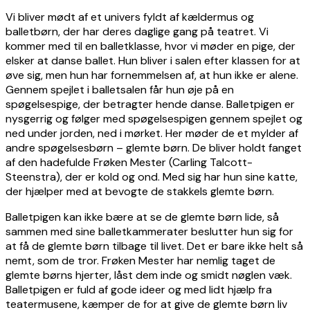
Vi bliver mødt af et univers fyldt af kældermus og
balletbørn, der har deres daglige gang på teatret. Vi
kommer med til en balletklasse, hvor vi møder en pige, der
elsker at danse ballet. Hun bliver i salen efter klassen for at
øve sig, men hun har fornemmelsen af, at hun ikke er alene.
Gennem spejlet i balletsalen får hun øje på en
spøgelsespige, der betragter hende danse. Balletpigen er
nysgerrig og følger med spøgelsespigen gennem spejlet og
ned under jorden, ned i mørket. Her møder de et mylder af
andre spøgelsesbørn – glemte børn. De bliver holdt fanget
af den hadefulde Frøken Mester (Carling Talcott-
Steenstra), der er kold og ond. Med sig har hun sine katte,
der hjælper med at bevogte de stakkels glemte børn.
Balletpigen kan ikke bære at se de glemte børn lide, så
sammen med sine balletkammerater beslutter hun sig for
at få de glemte børn tilbage til livet. Det er bare ikke helt så
nemt, som de tror. Frøken Mester har nemlig taget de
glemte børns hjerter, låst dem inde og smidt nøglen væk.
Balletpigen er fuld af gode ideer og med lidt hjælp fra
teatermusene, kæmper de for at give de glemte børn liv