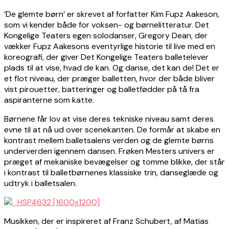
’De glemte børn’ er skrevet af forfatter Kim Fupz Aakeson,
som vi kender både for voksen- og børnelitteratur. Det
Kongelige Teaters egen solodanser, Gregory Dean, der
vækker Fupz Aakesons eventyrlige historie til live med en
koreografi, der giver Det Kongelige Teaters balletelever
plads til at vise, hvad de kan. Og danse, det kan de! Det er
et flot niveau, der præger balletten, hvor der både bliver
vist pirouetter, batteringer og balletfødder på tå fra
aspiranterne som katte.
Børnene får lov at vise deres tekniske niveau samt deres
evne til at nå ud over scenekanten. De formår at skabe en
kontrast mellem balletsalens verden og de glemte børns
underverden igennem dansen. Frøken Mesters univers er
præget af mekaniske bevægelser og tomme blikke, der står
i kontrast til balletbørnenes klassiske trin, danseglæde og
udtryk i balletsalen.
Musikken, der er inspireret af Franz Schubert, af Matias