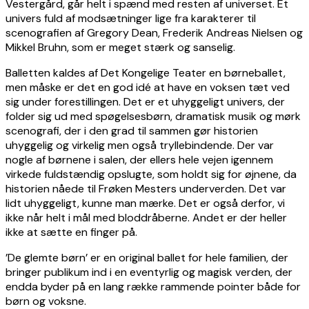
Vestergård, går helt i spænd med resten af universet. Et
univers fuld af modsætninger lige fra karakterer til
scenografien af Gregory Dean, Frederik Andreas Nielsen og
Mikkel Bruhn, som er meget stærk og sanselig.
Balletten kaldes af Det Kongelige Teater en børneballet,
men måske er det en god idé at have en voksen tæt ved
sig under forestillingen. Det er et uhyggeligt univers, der
folder sig ud med spøgelsesbørn, dramatisk musik og mørk
scenografi, der i den grad til sammen gør historien
uhyggelig og virkelig men også tryllebindende. Der var
nogle af børnene i salen, der ellers hele vejen igennem
virkede fuldstændig opslugte, som holdt sig for øjnene, da
historien nåede til Frøken Mesters underverden. Det var
lidt uhyggeligt, kunne man mærke. Det er også derfor, vi
ikke når helt i mål med bloddråberne. Andet er der heller
ikke at sætte en finger på.
’De glemte børn’ er en original ballet for hele familien, der
bringer publikum ind i en eventyrlig og magisk verden, der
endda byder på en lang række rammende pointer både for
børn og voksne.