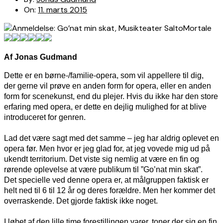
On:
11. marts 2015
Af Jonas Gudmand
Dette er en børne-/familie-opera, som vil
appellere til dig,
der gerne vil prøve en anden form for opera, eller en anden
form for scenekunst, end du plejer. Hvis du ikke har den store
erfaring med opera, er dette en dejlig mulighed for at blive
introduceret for genren.
Lad det være sagt med det samme – jeg har aldrig oplevet en
opera før. Men hvor er jeg glad for, at jeg vovede mig ud på
ukendt territorium. Det viste sig nemlig at være en fin og
rørende oplevelse at være publikum til ”Go’nat min skat”.
Det specielle ved denne opera er, at målgruppen faktisk er
helt ned til 6 til 12 år og deres forældre. Men her kommer det
overraskende. Det gjorde faktisk ikke noget.
I løbet af den lille time forestillingen varer, toner der sig en fin