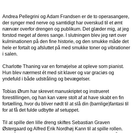
Andrea Pellegrini og Adam Frandsen er de to operasangere,
der synger med nerve og samtidigt har overskud til et ømt
nærvær overfor drengen og publikum. Det glæder mig, at jeg
forstod meget af deres sange. I slutningen blev jeg rørt over
kulminationen på den fine historie, og den smukke måde det
hele er fortalt og afsluttet på med smukke toner og vibrationer
i salen.
Charlotte Thaning var en fornøjelse at opleve som pianist.
Hun blev nærmest ét med sit klaver og var graciøs og
yndefuld i både udstråling og bevægelser.
Tobias Ørum har skrevet manuskriptet og instrueret
forestillingen, og han kan være stolt af at have skabt en fin
fortælling, hvor du bliver nødt til at slå din (barnlige)fantasi til
for at få det fulde udbytte af setuppet.
Til at spille den lille dreng skiftes Sebastian Graven
Østergaard og Alfred Erik Nordhøj Kann til at spille rollen.