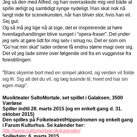
Jeg så den med Alfred, og han overraskede mig ved både at
spille ærligt og samtidigt synge nydeligt. Han skal nok nå
langt inde for scenekunsten, når han bliver stor, hvis han vil.
Sej gut.
Og så må jeg lige nå at sige, det er inspirerende at høre
hverdagshandlinger blive sunget i ”opera-fraser”. Det ynder
jeg selv at gøre lidt for mig selv i smug nu. Det er som om
”Go’nat min skat” lader ordene få endnu større magi over sig.
Det vil jeg lade simre over følgende ord fra en vuggevise fra
forestillingen:
”
Blæs skyerne bort med en simpel akkord, og verden vil folde
sig fri.
Sig alt det du vil, og læg tusinde til, hvert ord har sin
egen magi
”.
Musikteater SaltoMortale
, set spillet i Galaksen, 3500
Værløse
Spiller indtil 28. marts 2015 (og en enkelt gang d. 31.
oktober 2015)
Den spilles på Folketeatret/Hippodromen og enkelt gang
i Farum Kulturhus. Se kalender her:
http://www.saltomortale.dk/kalender/
Spilledato: 6. marts 2015