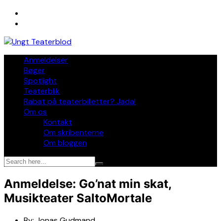
Skip
to
content
Anmeldelser
Bøger
Spotlight
Teaterblik
Rabat på teaterbilletter? Jada!
Om os
Kontakt
Om skribenterne
Om bloggen
Anmeldelse: Go’nat min skat,
Musikteater SaltoMortale
By:
Jonas Gudmand