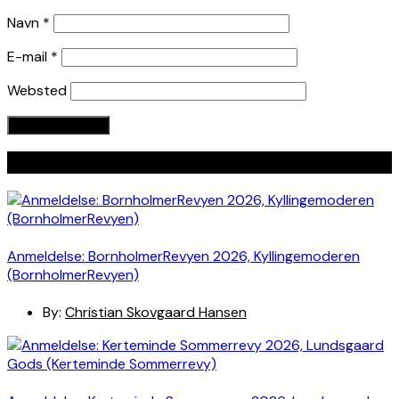
Navn
*
E-mail
*
Websted
Seneste indlæg
Anmeldelse: BornholmerRevyen 2026, Kyllingemoderen
(BornholmerRevyen)
By:
Christian Skovgaard Hansen