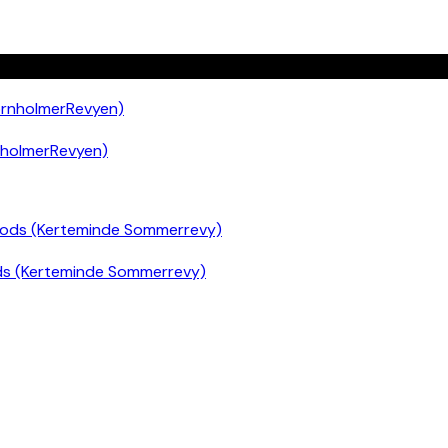
nholmerRevyen)
ds (Kerteminde Sommerrevy)