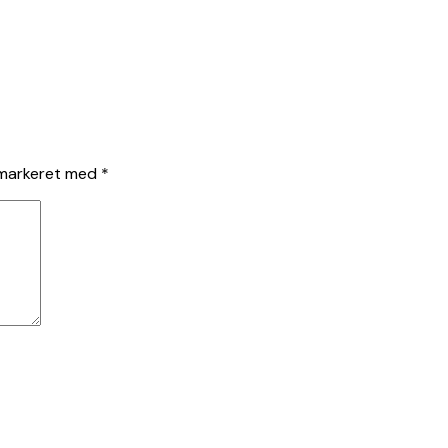
 markeret med
*