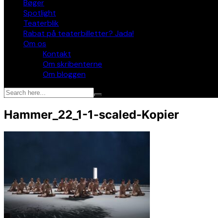
Bøger
Spotlight
Teaterblik
Rabat på teaterbilletter? Jada!
Om os
Kontakt
Om skribenterne
Om bloggen
Hammer_22_1-1-scaled-Kopier