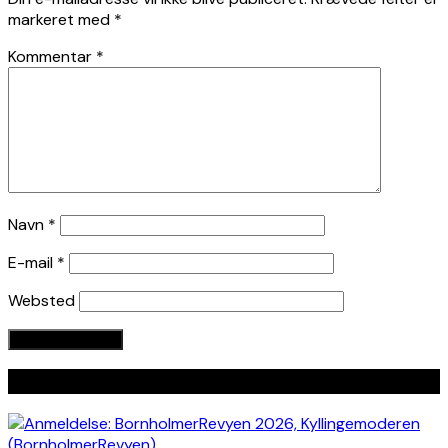
markeret med
*
Kommentar
*
Navn
*
E-mail
*
Websted
Seneste indlæg