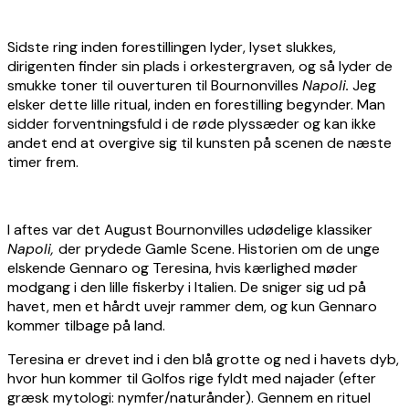
Sidste ring inden forestillingen lyder, lyset slukkes,
dirigenten finder sin plads i orkestergraven, og så lyder de
smukke toner til ouverturen til Bournonvilles
Napoli.
Jeg
elsker dette lille ritual, inden en forestilling begynder. Man
sidder forventningsfuld i de røde plyssæder og kan ikke
andet end at overgive sig til kunsten på scenen de næste
timer frem.
I aftes var det August Bournonvilles udødelige klassiker
Napoli,
der prydede Gamle Scene. Historien om de unge
elskende Gennaro og Teresina, hvis kærlighed møder
modgang i den lille fiskerby i Italien. De sniger sig ud på
havet, men et hårdt uvejr rammer dem, og kun Gennaro
kommer tilbage på land.
Teresina er drevet ind i den blå grotte og ned i havets dyb,
hvor hun kommer til Golfos rige fyldt med najader (efter
græsk mytologi: nymfer/naturånder). Gennem en rituel