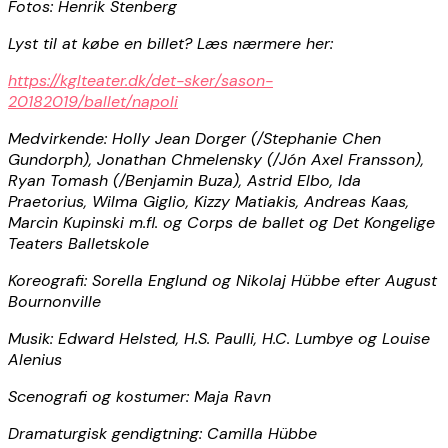
Fotos: Henrik Stenberg
Lyst til at købe en billet? Læs nærmere her:
https://kglteater.dk/det-sker/sason-
20182019/ballet/napoli
Medvirkende: Holly Jean Dorger (/Stephanie Chen
Gundorph), Jonathan Chmelensky (/Jón Axel Fransson),
Ryan Tomash (/Benjamin Buza), Astrid Elbo, Ida
Praetorius, Wilma Giglio, Kizzy Matiakis, Andreas Kaas,
Marcin Kupinski m.fl. og Corps de ballet og Det Kongelige
Teaters Balletskole
Koreografi: Sorella Englund og Nikolaj Hübbe efter August
Bournonville
Musik: Edward Helsted, H.S. Paulli, H.C. Lumbye og Louise
Alenius
Scenografi og kostumer: Maja Ravn
Dramaturgisk gendigtning: Camilla Hübbe