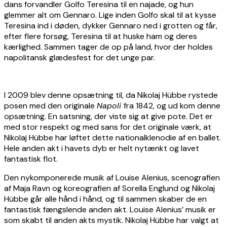
dans forvandler Golfo Teresina til en najade, og hun
glemmer alt om Gennaro. Lige inden Golfo skal til at kysse
Teresina ind i døden, dykker Gennaro ned i grotten og får,
efter flere forsøg, Teresina til at huske ham og deres
kærlighed. Sammen tager de op på land, hvor der holdes
napolitansk glædesfest for det unge par.
I 2009 blev denne opsætning til, da Nikolaj Hübbe rystede
posen med den originale
Napoli
fra 1842, og ud kom denne
opsætning. En satsning, der viste sig at give pote. Det er
med stor respekt og med sans for det originale værk, at
Nikolaj Hübbe har løftet dette nationalklenodie af en ballet.
Hele anden akt i havets dyb er helt nytænkt og lavet
fantastisk flot.
Den nykomponerede musik af Louise Alenius, scenografien
af Maja Ravn og koreografien af Sorella Englund og Nikolaj
Hübbe går alle hånd i hånd, og til sammen skaber de en
fantastisk fængslende anden akt. Louise Alenius’ musik er
som skabt til anden akts mystik. Nikolaj Hübbe har valgt at