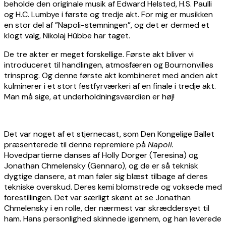
beholde den originale musik af Edward Helsted, H.S. Paulli
og H.C. Lumbye i første og tredje akt. For mig er musikken
en stor del af ”Napoli-stemningen”, og det er dermed et
klogt valg, Nikolaj Hübbe har taget.
De tre akter er meget forskellige. Første akt bliver vi
introduceret til handlingen, atmosfæren og Bournonvilles
trinsprog. Og denne første akt kombineret med anden akt
kulminerer i et stort festfyrværkeri af en finale i tredje akt.
Man må sige, at underholdningsværdien er høj!
Det var noget af et stjernecast, som Den Kongelige Ballet
præsenterede til denne repremiere på
Napoli.
Hovedpartierne danses af Holly Dorger (Teresina) og
Jonathan Chmelensky (Gennaro), og de er så teknisk
dygtige dansere, at man føler sig blæst tilbage af deres
tekniske overskud. Deres kemi blomstrede og voksede med
forestillingen. Det var særligt skønt at se Jonathan
Chmelensky i en rolle, der nærmest var skræddersyet til
ham. Hans personlighed skinnede igennem, og han leverede