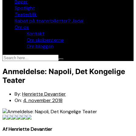
Bøger
Spotlight
Teaterblik
Rabat på teaterbilletter? Jada!
Om os
Kontakt
Om skribenterne
Om bloggen
Anmeldelse: Napoli, Det Kongelige
Teater
By:
Henriette Devantier
On:
4. november 2018
Af Henriette Devantier