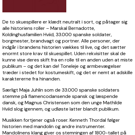
De to skuespillere er klædt neutralt i sort, og påtager sig
alle historiens roller – Marskal Bernadotte,
Koldinghusfamilien Hviid, 33.000 spanske soldater,
borgmester, brandvagt og portner. Alle personer, der
indgår i brandens historien vækkes til live, og det sætter
enormt store krav til skuespillet. Uden rekvisitter skal de
kunne vise deres skift fra en rolle til en anden uden at miste
publikum – og det kan de! Toneleje og armbevægelser
træder i stedet for kostumeskift, og det er nemt at adskille
karaktererne fra hinanden.
Særligt Maja Juhlin som de 33.000 spanske soldaters
stemme på flamencodansende spansk og læspende
dansk, og Magnus Christensen som den unge Mathilde
Hviid slog igennem, og udløste latter blandt publikum.
Musikken fortjener også roser. Kenneth Thordal følger
historien med mandolin og andre instrumenter.
Mandolinens klang giver os stemningen af 1800-tallet på