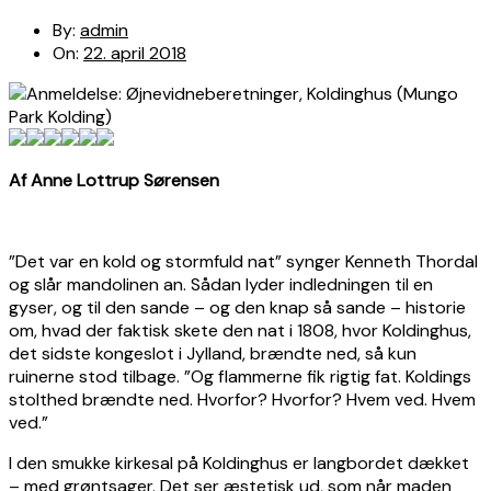
By:
admin
On:
22. april 2018
Af Anne Lottrup Sørensen
”Det var en kold og stormfuld nat” synger Kenneth Thordal
og slår mandolinen an. Sådan lyder indledningen til en
gyser, og til den sande – og den knap så sande – historie
om, hvad der faktisk skete den nat i 1808, hvor Koldinghus,
det sidste kongeslot i Jylland, brændte ned, så kun
ruinerne stod tilbage. ”Og flammerne fik rigtig fat. Koldings
stolthed brændte ned. Hvorfor? Hvorfor? Hvem ved. Hvem
ved.”
I den smukke kirkesal på Koldinghus er langbordet dækket
– med grøntsager. Det ser æstetisk ud, som når maden