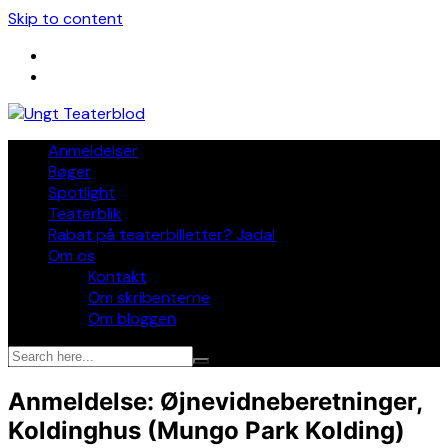
Skip to content
Anmeldelser
Bøger
Spotlight
Teaterblik
Rabat på teaterbilletter? Jada!
Om os
Kontakt
Om skribenterne
Om bloggen
Anmeldelse: Øjnevidneberetninger,
Koldinghus (Mungo Park Kolding)