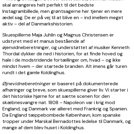
skal arrangeres helt perfekt til det bedste
Instagrambillede, men grøntsagerne her tjener en mere
ædel sag. De er på vej til at blive en – ind imellem meget
aktiv – del af Danmarkshistorien.
Skuespillerne Maja Juhlin og Magnus Christensen er
udstyret med et manus bestående af
øjenvidneberetninger, og understøttet af musiker Kenneth
Thordal dykker de ned i historien, for at finde hoved og
hale i de modstridende fortællinger om, hvad – og ikke
mindst hvem – der startede branden. Alt imens går turen
rundt i det gamle Koldinghus.
Øjnevidneberetninger
er baseret på dokumenterede
afhøringer og breve, som skuespillerne giver liv. Vi starter i
det historiske hjørne for at sætte scenen for den
skæbnesvangre nat. 1808 – Napoleon var i krig mod
England, og Danmark var allieret med Frankrig og Spanien.
Da England tæppebombede København, kom spanske
tropper under Marskal Bernadottes ledelse til Danmark, og
mange af dem blev huset i Koldinghus.