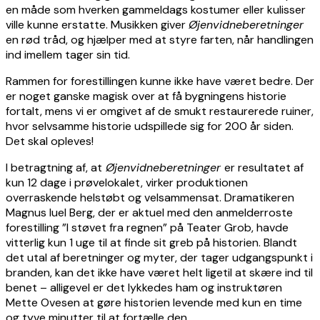
en måde som hverken gammeldags kostumer eller kulisser
ville kunne erstatte. Musikken giver
Øjenvidneberetninger
en rød tråd, og hjælper med at styre farten, når handlingen
ind imellem tager sin tid.
Rammen for forestillingen kunne ikke have været bedre. Der
er noget ganske magisk over at få bygningens historie
fortalt, mens vi er omgivet af de smukt restaurerede ruiner,
hvor selvsamme historie udspillede sig for 200 år siden.
Det skal opleves!
I betragtning af, at
Øjenvidneberetninger
er resultatet af
kun 12 dage i prøvelokalet, virker produktionen
overraskende helstøbt og velsammensat. Dramatikeren
Magnus Iuel Berg, der er aktuel med den anmelderroste
forestilling ”I støvet fra regnen” på Teater Grob, havde
vitterlig kun 1 uge til at finde sit greb på historien. Blandt
det utal af beretninger og myter, der tager udgangspunkt i
branden, kan det ikke have været helt ligetil at skære ind til
benet – alligevel er det lykkedes ham og instruktøren
Mette Ovesen at gøre historien levende med kun en time
og tyve minutter til at fortælle den.