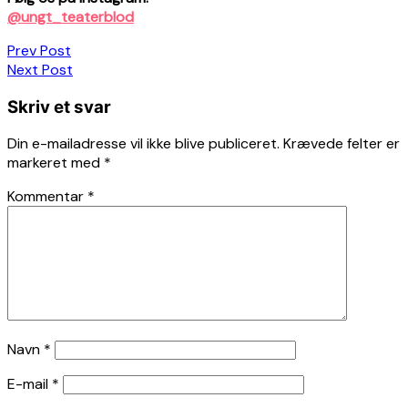
@ungt_teaterblod
Indlægsnavigation
Prev Post
Next Post
Skriv et svar
Din e-mailadresse vil ikke blive publiceret.
Krævede felter er
markeret med
*
Kommentar
*
Navn
*
E-mail
*