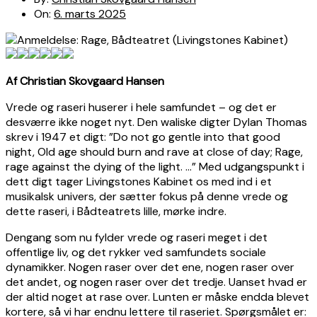
On:
6. marts 2025
Af Christian Skovgaard Hansen
Vrede og raseri huserer i hele samfundet – og det er
desværre ikke noget nyt. Den waliske digter Dylan Thomas
skrev i 1947 et digt: ”Do not go gentle into that good
night, Old age should burn and rave at close of day; Rage,
rage against the dying of the light. …” Med udgangspunkt i
dett digt tager Livingstones Kabinet os med ind i et
musikalsk univers, der sætter fokus på denne vrede og
dette raseri, i Bådteatrets lille, mørke indre.
Dengang som nu fylder vrede og raseri meget i det
offentlige liv, og det rykker ved samfundets sociale
dynamikker. Nogen raser over det ene, nogen raser over
det andet, og nogen raser over det tredje. Uanset hvad er
der altid noget at rase over. Lunten er måske endda blevet
kortere, så vi har endnu lettere til raseriet. Spørgsmålet er: