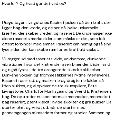
Hvorfor? Og hvad gør det ved os?
I
Rage
tager Livingstones Kabinet pulsen på den kraft, der
ligger bag den vrede, og de ser på, hvilke universelle
kræfter, der skaber vreden og raseriet. De undersøger ikke
alene raseriets mørke sider, som måske er det, som folk
oftest forbinder med emnet. Raseriet kan nemlig også sine
lyse sider, der kan skabe rum for en kraftfuld vækst.
Vi lægger ud med raseriets vilde, voldsomme, dunkende
vibrationer, hvor det knitrende raseri brænder både i sind
og også fysisk i de tre orangerøde-klædte skikkelser.
Dunkene vokser, og trommestikkernes rytme intensiveres.
Raseriet raser ud, og maskerne og dragterne falder, så
ilden slukkes, og vi oplever de tre skuespillere, Pete
Livingstone, Charlotte Munksgaard og Svend E. Kristensen,
bag. De optræder nu som normale mennesker, mennesket
bag raseriet, pænt klædt i hvide skjorter og grå bukser. De
starter olmt og vredt ud, når de starter med
gennemgangen af raseriets former og stadier. Sammen og