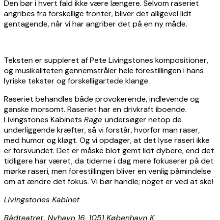
Den bør i hvert fald ikke være længere. Selvom raseriet
angribes fra forskellige fronter, bliver det alligevel lidt
gentagende, når vi har angriber det på en ny måde.
Teksten er suppleret af Pete Livingstones kompositioner,
og musikaliteten gennemstråler hele forestillingen i hans
lyriske tekster og forskelligartede klange.
Raseriet behandles både provokerende, indlevende og
ganske morsomt. Raseriet har en drivkraft iboende.
Livingstones Kabinets
Rage
undersøger netop de
underliggende kræfter, så vi forstår, hvorfor man raser,
med humor og kløgt. Og vi opdager, at det lyse raseri ikke
er forsvundet. Det er måske blot gemt lidt dybere, end det
tidligere har været, da tiderne i dag mere fokuserer på det
mørke raseri, men forestillingen bliver en venlig påmindelse
om at ændre det fokus. Vi bør handle; noget er ved at ske!
Livingstones Kabinet
Bådteatret, Nyhavn 16, 1051 København K