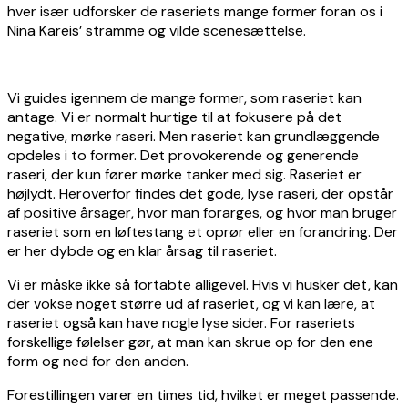
hver især udforsker de raseriets mange former foran os i
Nina Kareis’ stramme og vilde scenesættelse.
Vi guides igennem de mange former, som raseriet kan
antage. Vi er normalt hurtige til at fokusere på det
negative, mørke raseri. Men raseriet kan grundlæggende
opdeles i to former. Det provokerende og generende
raseri, der kun fører mørke tanker med sig. Raseriet er
højlydt. Heroverfor findes det gode, lyse raseri, der opstår
af positive årsager, hvor man forarges, og hvor man bruger
raseriet som en løftestang et oprør eller en forandring. Der
er her dybde og en klar årsag til raseriet.
Vi er måske ikke så fortabte alligevel. Hvis vi husker det, kan
der vokse noget større ud af raseriet, og vi kan lære, at
raseriet også kan have nogle lyse sider. For raseriets
forskellige følelser gør, at man kan skrue op for den ene
form og ned for den anden.
Forestillingen varer en times tid, hvilket er meget passende.