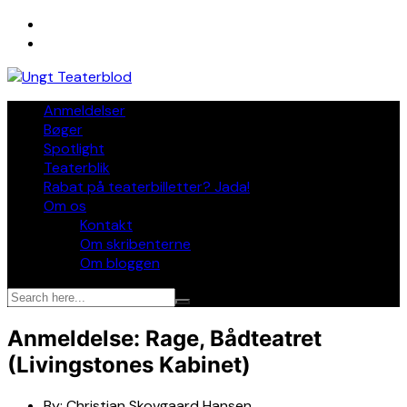
Skip
to
content
Anmeldelser
Bøger
Spotlight
Teaterblik
Rabat på teaterbilletter? Jada!
Om os
Kontakt
Om skribenterne
Om bloggen
Anmeldelse: Rage, Bådteatret
(Livingstones Kabinet)
By:
Christian Skovgaard Hansen