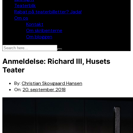
Teaterblik
Rabat på teaterbilletter? Jada!
Om os
Kontakt
Om skribenterne
Om bloggen
Anmeldelse: Richard III, Husets
Teater
By:
Christian Skovgaard Hansen
On:
20. september 2018