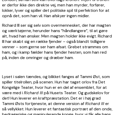
er derfor ikke den direkte vej, men han myrder, forfører,
lokker, lyver og spiller det politiske spil til perfektion for at
opnå det, som han vil. Han afskyer ingen midler.
Richard III ser sig selv som overmennesket, der har magten
og værktøjerne, herunder hans ”håndlangere”, til at gøre
alt, hvad han ønsker. Men magten holder ikke evigt. Richard
III har skabt sig en række fjender – også blandt tidligere
venner – som gerne ser ham afsat. Grebet strammes om
ham, og i kamp fælder hans fjender hesten, som han red
på, inden de omringer og dræber ham.
Lyset i salen tændes, og blikket fanges af Tammi Øst, som
spiller titelrollen, på scenen. Hun har taget orlov fra Det
Kongelige Teater, hvor hun er en del af ensemblet, for at
være med i
Richard III
på Husets Teater. Og gudskelov for
det! Hun leverer en kraftpræstation. Det er i høj grad
Tammi Østs fortjeneste, at denne version af
Richard III
er
så vellykket. Hun leverer et fantastisk portræt af den onde,
bedrageriske og manipulerende konge, hvor vi får alle hans