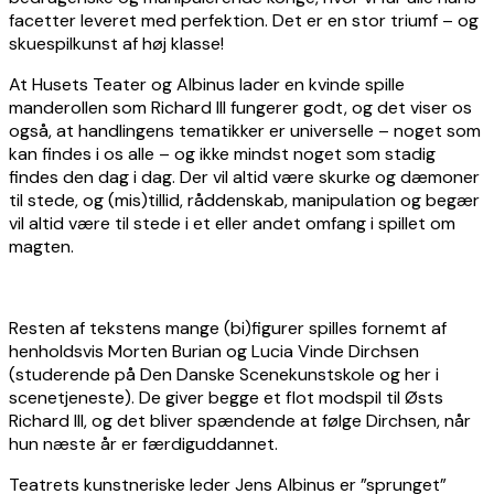
facetter leveret med perfektion. Det er en stor triumf – og
skuespilkunst af høj klasse!
At Husets Teater og Albinus lader en kvinde spille
manderollen som Richard III fungerer godt, og det viser os
også, at handlingens tematikker er universelle – noget som
kan findes i os alle – og ikke mindst noget som stadig
findes den dag i dag. Der vil altid være skurke og dæmoner
til stede, og (mis)tillid, råddenskab, manipulation og begær
vil altid være til stede i et eller andet omfang i spillet om
magten.
Resten af tekstens mange (bi)figurer spilles fornemt af
henholdsvis Morten Burian og Lucia Vinde Dirchsen
(studerende på Den Danske Scenekunstskole og her i
scenetjeneste). De giver begge et flot modspil til Østs
Richard III, og det bliver spændende at følge Dirchsen, når
hun næste år er færdiguddannet.
Teatrets kunstneriske leder Jens Albinus er ”sprunget”