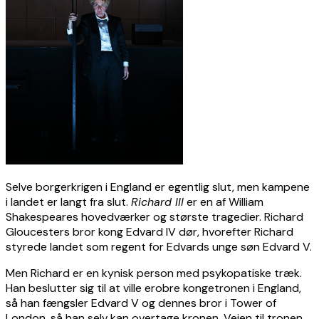
Selve borgerkrigen i England er egentlig slut, men kampene
i landet er langt fra slut.
Richard III
er en af William
Shakespeares hovedværker og største tragedier. Richard
Gloucesters bror kong Edvard IV dør, hvorefter Richard
styrede landet som regent for Edvards unge søn Edvard V.
Men Richard er en kynisk person med psykopatiske træk.
Han beslutter sig til at ville erobre kongetronen i England,
så han fængsler Edvard V og dennes bror i Tower of
London, så han selv kan overtage kronen. Vejen til tronen