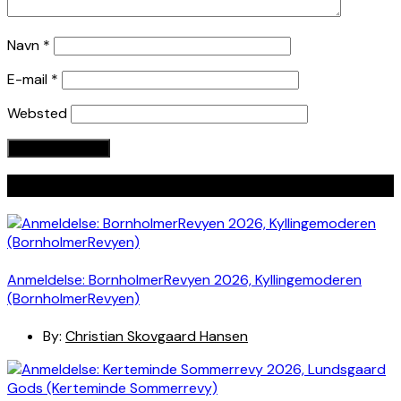
Navn
*
E-mail
*
Websted
Seneste indlæg
Anmeldelse: BornholmerRevyen 2026, Kyllingemoderen
(BornholmerRevyen)
By:
Christian Skovgaard Hansen