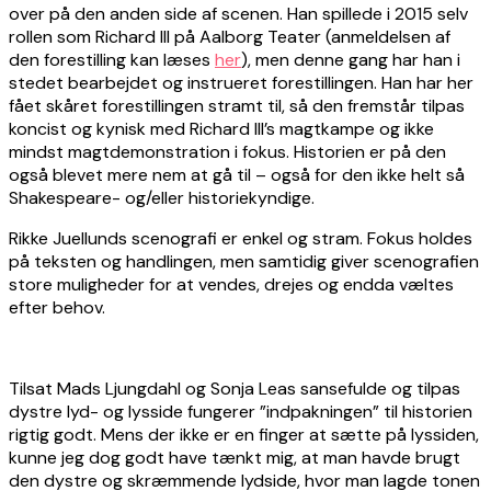
over på den anden side af scenen. Han spillede i 2015 selv
rollen som Richard III på Aalborg Teater (anmeldelsen af
den forestilling kan læses
her
), men denne gang har han i
stedet bearbejdet og instrueret forestillingen. Han har her
fået skåret forestillingen stramt til, så den fremstår tilpas
koncist og kynisk med Richard III’s magtkampe og ikke
mindst magtdemonstration i fokus. Historien er på den
også blevet mere nem at gå til – også for den ikke helt så
Shakespeare- og/eller historiekyndige.
Rikke Juellunds scenografi er enkel og stram. Fokus holdes
på teksten og handlingen, men samtidig giver scenografien
store muligheder for at vendes, drejes og endda væltes
efter behov.
Tilsat Mads Ljungdahl og Sonja Leas sansefulde og tilpas
dystre lyd- og lysside fungerer ”indpakningen” til historien
rigtig godt. Mens der ikke er en finger at sætte på lyssiden,
kunne jeg dog godt have tænkt mig, at man havde brugt
den dystre og skræmmende lydside, hvor man lagde tonen