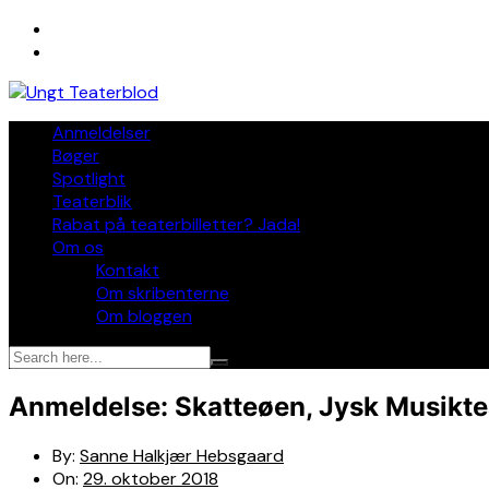
Skip
to
content
Anmeldelser
Bøger
Spotlight
Teaterblik
Rabat på teaterbilletter? Jada!
Om os
Kontakt
Om skribenterne
Om bloggen
Anmeldelse: Skatteøen, Jysk Musiktea
By:
Sanne Halkjær Hebsgaard
On:
29. oktober 2018