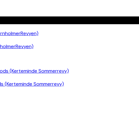
nholmerRevyen)
ds (Kerteminde Sommerrevy)