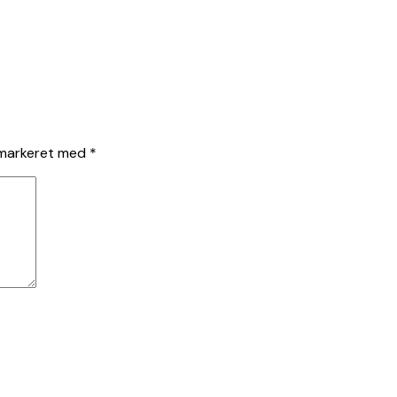
 markeret med
*