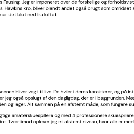
s Fausing. Jeg er imponeret over de forskellige og forholdsvis
s. Hawkins kro, bliver blandt andet også brugt som omridset a
r det blot ned fra loftet.
en bliver vagt til live. De hviler i deres karakterer, og på in
iver jeg også opslugt af den dagligdag, der er i baggrunden.
den og leger. Alt sammen på en afstemt måde, som fungere sup
tige amatørskuespillere og med 4 professionelle skuespillere,
e. Tværtimod oplever jeg et afstemt niveau, hvor alle er med t