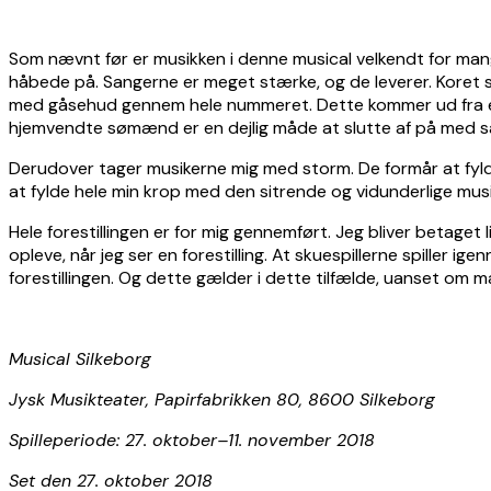
Som nævnt før er musikken i denne musical velkendt for mange
håbede på. Sangerne er meget stærke, og de leverer. Koret si
med gåsehud gennem hele nummeret. Dette kommer ud fra en 
hjemvendte sømænd er en dejlig måde at slutte af på med s
Derudover tager musikerne mig med storm. De formår at fylde
at fylde hele min krop med den sitrende og vidunderlige musi
Hele forestillingen er for mig gennemført. Jeg bliver betaget li
opleve, når jeg ser en forestilling. At skuespillerne spiller
forestillingen. Og dette gælder i dette tilfælde, uanset om man
Musical Silkeborg
Jysk Musikteater, Papirfabrikken 80, 8600 Silkeborg
Spilleperiode: 27. oktober–11. november 2018
Set den 27. oktober 2018