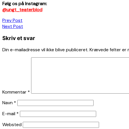
Følg os på Instagram:
@ungt_teaterblod
Indlægsnavigation
Prev Post
Next Post
Skriv et svar
Din e-mailadresse vil ikke blive publiceret.
Krævede felter er
Kommentar
*
Navn
*
E-mail
*
Websted