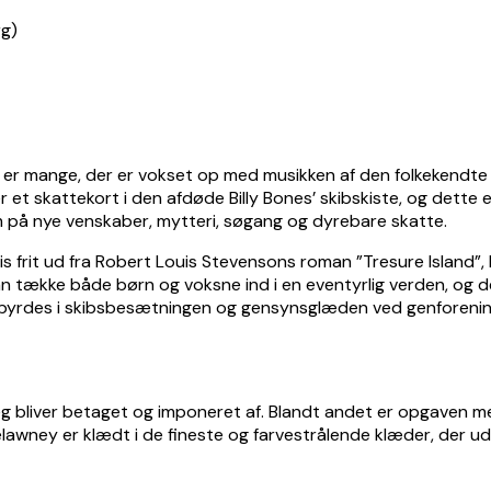
er mange, der er vokset op med musikken af den folkekendte m
et skattekort i den afdøde Billy Bones’ skibskiste, og dette e
 på nye venskaber, mytteri, søgang og dyrebare skatte.
is frit ud fra Robert Louis Stevensons roman ”Tresure Island”
 kan tække både børn og voksne ind i en eventyrlig verden, o
byrdes i skibsbesætningen og gensynsglæden ved genforeningen
eg bliver betaget og imponeret af. Blandt andet er opgaven me
awney er klædt i de fineste og farvestrålende klæder, der udv