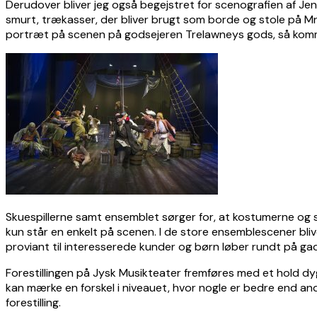
Derudover bliver jeg også begejstret for scenografien af Jen
smurt, trækasser, der bliver brugt som borde og stole på Mr
portræt på scenen på godsejeren Trelawneys gods, så komme
Skuespillerne samt ensemblet sørger for, at kostumerne og scen
kun står en enkelt på scenen. I de store ensemblescener bl
proviant til interesserede kunder og børn løber rundt på ga
Forestillingen på Jysk Musikteater fremføres med et hold dyg
kan mærke en forskel i niveauet, hvor nogle er bedre end andr
forestilling.