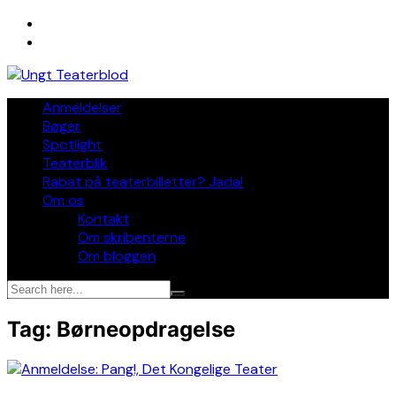
Skip
to
content
Anmeldelser
Bøger
Spotlight
Teaterblik
Rabat på teaterbilletter? Jada!
Om os
Kontakt
Om skribenterne
Om bloggen
Tag:
Børneopdragelse