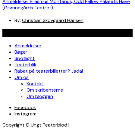
Anmeldelse: Erasmus Montanus, Odd Fellow Palæets Have
(Grønnegårds Teatret)
By:
Christian Skovgaard Hansen
Navigation
Anmeldelser
Bøger
Spotlight
Teaterblik
Rabat på teaterbilletter? Jada!
Om os
Kontakt
Om skribenterne
Om bloggen
Facebook
Instagram
Copyright © Ungt Teaterblod |