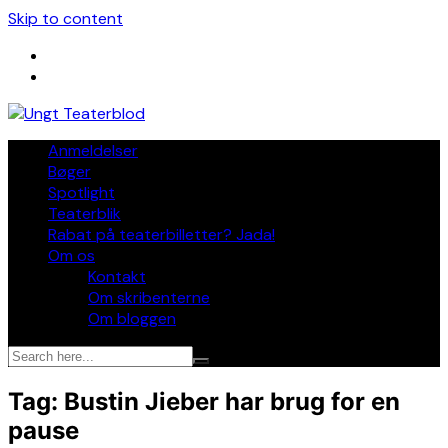
Skip to content
Anmeldelser
Bøger
Spotlight
Teaterblik
Rabat på teaterbilletter? Jada!
Om os
Kontakt
Om skribenterne
Om bloggen
Tag:
Bustin Jieber har brug for en
pause