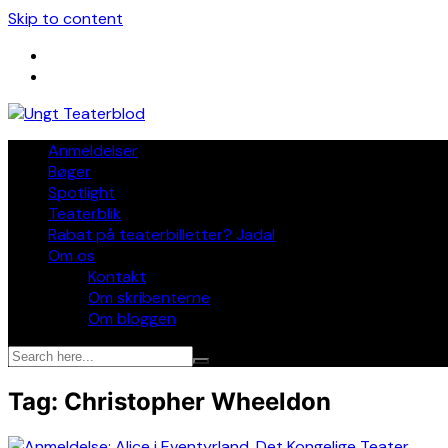
Skip to content
Anmeldelser
Bøger
Spotlight
Teaterblik
Rabat på teaterbilletter? Jada!
Om os
Kontakt
Om skribenterne
Om bloggen
Tag:
Christopher Wheeldon