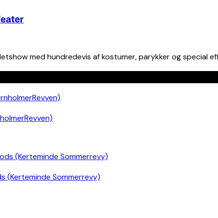
Teater
alletshow med hundredevis af kostumer, parykker og special ef
nholmerRevyen)
ds (Kerteminde Sommerrevy)