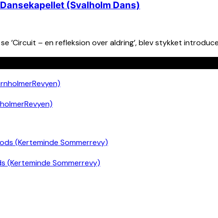
g, Dansekapellet (Svalholm Dans)
 se ’Circuit – en refleksion over aldring’, blev stykket introduc
nholmerRevyen)
ds (Kerteminde Sommerrevy)