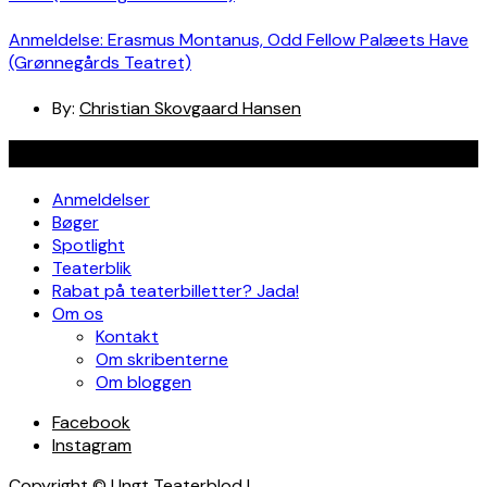
Anmeldelse: Erasmus Montanus, Odd Fellow Palæets Have
(Grønnegårds Teatret)
By:
Christian Skovgaard Hansen
Navigation
Anmeldelser
Bøger
Spotlight
Teaterblik
Rabat på teaterbilletter? Jada!
Om os
Kontakt
Om skribenterne
Om bloggen
Facebook
Instagram
Copyright © Ungt Teaterblod |