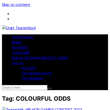
Skip to content
Anmeldelser
Bøger
Spotlight
Teaterblik
Rabat på teaterbilletter? Jada!
Om os
Kontakt
Om skribenterne
Om bloggen
Tag:
COLOURFUL ODDS