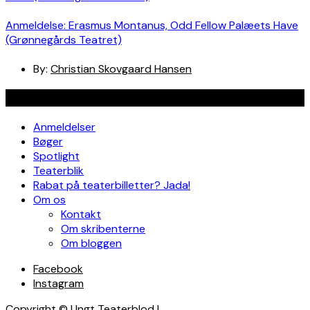
Anmeldelse: Erasmus Montanus, Odd Fellow Palæets Have
(Grønnegårds Teatret)
By:
Christian Skovgaard Hansen
Navigation
Anmeldelser
Bøger
Spotlight
Teaterblik
Rabat på teaterbilletter? Jada!
Om os
Kontakt
Om skribenterne
Om bloggen
Facebook
Instagram
Copyright © Ungt Teaterblod |