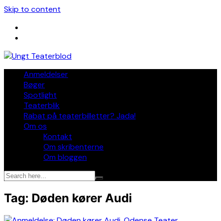
Skip to content
Anmeldelser
Bøger
Spotlight
Teaterblik
Rabat på teaterbilletter? Jada!
Om os
Kontakt
Om skribenterne
Om bloggen
Tag:
Døden kører Audi