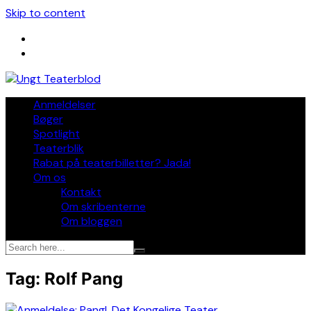
Skip to content
Anmeldelser
Bøger
Spotlight
Teaterblik
Rabat på teaterbilletter? Jada!
Om os
Kontakt
Om skribenterne
Om bloggen
Tag:
Rolf Pang