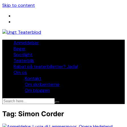
Skip to content
Anmeldelser
Bøger
Spotlight
Teaterblik
Rabat på teaterbilletter? Jada!
Om os
Kontakt
Om skribenterne
Om bloggen
Tag:
Simon Corder