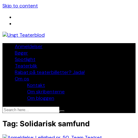
Skip to content
Anmeldelser
Bøger
Spotlight
Teaterblik
Rabat på teaterbilletter? Jada!
Om os
Kontakt
Om skribenterne
Om bloggen
Tag:
Solidarisk samfund