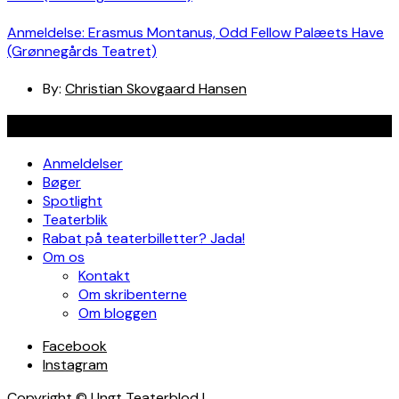
Anmeldelse: Erasmus Montanus, Odd Fellow Palæets Have
(Grønnegårds Teatret)
By:
Christian Skovgaard Hansen
Navigation
Anmeldelser
Bøger
Spotlight
Teaterblik
Rabat på teaterbilletter? Jada!
Om os
Kontakt
Om skribenterne
Om bloggen
Facebook
Instagram
Copyright © Ungt Teaterblod |