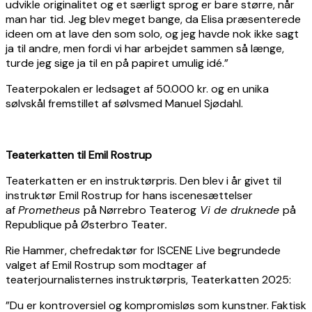
udvikle originalitet og et særligt sprog er bare større, når
man har tid. Jeg blev meget bange, da Elisa præsenterede
ideen om at lave den som solo, og jeg havde nok ikke sagt
ja til andre, men fordi vi har arbejdet sammen så længe,
turde jeg sige ja til en på papiret umulig idé.”
Teaterpokalen er ledsaget af 50.000 kr. og en unika
sølvskål fremstillet af sølvsmed Manuel Sjødahl.
Teaterkatten til Emil Rostrup
Teaterkatten er en instruktørpris. Den blev i år givet til
instruktør Emil Rostrup for hans iscenesættelser
af
Prometheus
på Nørrebro Teaterog
Vi de druknede
på
Republique på Østerbro Teater
.
Rie Hammer, chefredaktør for ISCENE Live begrundede
valget af Emil Rostrup som modtager af
teaterjournalisternes instruktørpris, Teaterkatten 2025:
”Du er kontroversiel og kompromisløs som kunstner. Faktisk