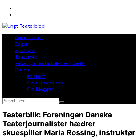
Skip
to
content
Anmeldelser
Bøger
Spotlight
Teaterblik
Rabat på teaterbilletter? Jada!
Om os
Kontakt
Om skribenterne
Om bloggen
Teaterblik: Foreningen Danske
Teaterjournalister hædrer
skuespiller Maria Rossing, instruktør