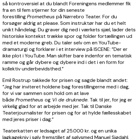
så kontroversiel at du blandt Foreningens medlemmer fik
fra en til fem stjerner for din seneste
forestilling
Prometheus
på Nørrebro Teater. For du
forsøger aldrig at please. Som instruktør har du et helt
unikt håndelag. Du graver dig ned i værkets sjæl, lader dets
historiske kontekst trække spor og folder fortællingen ud
med et moderne greb. Du taler selv om en YouTube-
dramaturgi og forklarer i et interview på ISCENE: ”Der er
ikke plot i YouTube. Man skifter bare indenfor en tematisk
ramme og går dybere og dybere ind i det i en form for
kollektiv underbevidsthed.”
Emil Rostrup takkede for prisen og sagde blandt andet:
”Jeg har inviteret holdene bag forestillingerne med i dag,
for vi var sammen som hold om at lave
både
Prometheus
og
Vi de druknede
. Tak til jer, for jeg er
virkelig glad for at arbejde med jer. Tak til Danske
Teaterjournalister for prisen og for at hylde fællesskabet
med jeres priser i dag.”
Teaterkatten er ledsaget af 25.000 kr. og en unika
lagkagekniv i sølv fremstillet af sølvsmed Manuel Sjødahl.