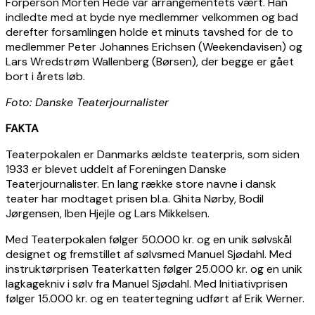
Forperson Morten Hede var arrangementets vært. Han
indledte med at byde nye medlemmer velkommen og bad
derefter forsamlingen holde et minuts tavshed for de to
medlemmer Peter Johannes Erichsen (Weekendavisen) og
Lars Wredstrøm Wallenberg (Børsen), der begge er gået
bort i årets løb.
Foto: Danske Teaterjournalister
FAKTA
Teaterpokalen er Danmarks ældste teaterpris, som siden
1933 er blevet uddelt af Foreningen Danske
Teaterjournalister. En lang række store navne i dansk
teater har modtaget prisen bl.a. Ghita Nørby, Bodil
Jørgensen, Iben Hjejle og Lars Mikkelsen.
Med Teaterpokalen følger 50.000 kr. og en unik sølvskål
designet og fremstillet af sølvsmed Manuel Sjødahl. Med
instruktørprisen Teaterkatten følger 25.000 kr. og en unik
lagkagekniv i sølv fra Manuel Sjødahl. Med Initiativprisen
følger 15.000 kr. og en teatertegning udført af Erik Werner.