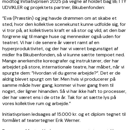
modtog Initiativprisen 2025 på vegne af holdet bag BETTY
UDVIKLER og projektets partner, Bikubenfonden:
”Eva (Præstiin) og jeg havde drømmen om at skabe et
sted, hvor den kollektive scenekunst kunne udfolde sig, for
vi tror på, at kollektivets kraft er så stor og vild, at den bør
forgrene sig til mange huse og mennesker også uden for
teatret. Vi har i de senere år været ramt af en
hyperproduktivitet, og der har vi været begunstiget af
midler fra Bikubenfonden, så vi kunne sætte tempoet ned.
Mange anerkendte koreografer og instruktører, der har
arbejdet på store, internationale teatre, har måbet, når vi
spurgte dem: ”Hvordan vil du gerne arbejde?”. Det er de
aldrig blevet spurgt om før. Men hvis vi producerer på
samme måde hver gang, kommer vi hver gang frem til
noget, der ligner hinanden. Så vi har ikke haft to processer,
der har været ens i de otte år. Tak for at sætte lys på
vores kollektive rum og arbejde.”
Initiativprisen ledsages af 15.000 kr. og et diplom tegnet til
formålet af teatertegner Erik Werner.