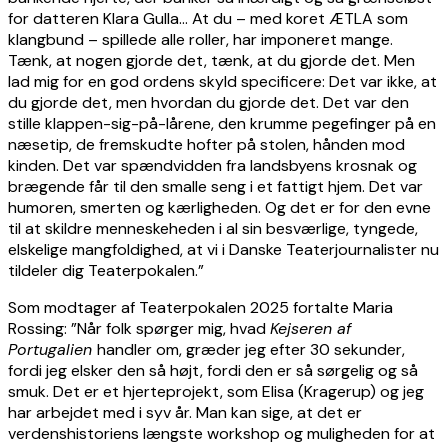
for datteren Klara Gulla… At du – med koret ÆTLA som
klangbund – spillede alle roller, har imponeret mange.
Tænk, at nogen gjorde det, tænk, at du gjorde det. Men
lad mig for en god ordens skyld specificere: Det var ikke, at
du gjorde det, men hvordan du gjorde det. Det var den
stille klappen-sig-på-lårene, den krumme pegefinger på en
næsetip, de fremskudte hofter på stolen, hånden mod
kinden. Det var spændvidden fra landsbyens krosnak og
brægende får til den smalle seng i et fattigt hjem. Det var
humoren, smerten og kærligheden. Og det er for den evne
til at skildre menneskeheden i al sin besværlige, tyngede,
elskelige mangfoldighed, at vi i Danske Teaterjournalister nu
tildeler dig Teaterpokalen.”
Som modtager af Teaterpokalen 2025 fortalte Maria
Rossing: ”Når folk spørger mig, hvad
Kejseren af
Portugalien
handler om, græder jeg efter 30 sekunder,
fordi jeg elsker den så højt, fordi den er så sørgelig og så
smuk. Det er et hjerteprojekt, som Elisa (Kragerup) og jeg
har arbejdet med i syv år. Man kan sige, at det er
verdenshistoriens længste workshop og muligheden for at