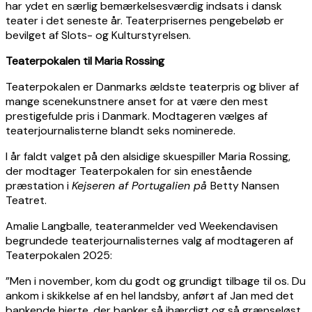
har ydet en særlig bemærkelsesværdig indsats i dansk
teater i det seneste år. Teaterprisernes pengebeløb er
bevilget af Slots- og Kulturstyrelsen.
Teaterpokalen til Maria Rossing
Teaterpokalen er Danmarks ældste teaterpris og bliver af
mange scenekunstnere anset for at være den mest
prestigefulde pris i Danmark. Modtageren vælges af
teaterjournalisterne blandt seks nominerede.
I år faldt valget på den alsidige skuespiller Maria Rossing,
der modtager Teaterpokalen for sin enestående
præstation i
Kejseren af Portugalien på
Betty Nansen
Teatret.
Amalie Langballe, teateranmelder ved Weekendavisen
begrundede teaterjournalisternes valg af modtageren af
Teaterpokalen 2025:
”Men i november, kom du godt og grundigt tilbage til os. Du
ankom i skikkelse af en hel landsby, anført af Jan med det
bankende hjerte, der banker så ihærdigt og så grænseløst