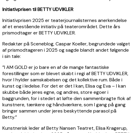
Initiativprisen til BETTY UDVIKLER
Initiativprisen 2025 er teaterjournalisternes anerkendelse
af et enestående initiativ på teaterområdet. Dette års
prismodtager er BETTY UDVIKLER.
Redaktør på Sceneblog, Caspar Koeller, begrundede valget
af prismodtageren i 2025 og sagde blandt andet følgende
i sin tale:
”I AM GOLD er jo bare en af de mange fantastiske
forestillinger som er blevet skabt i regi af BETTY UDVIKLER,
hvor I hylder samskabelsen og det kollektive rum. Både i
kunst og i ledelse. For det er det I kan, Elisa og Eva – I kan
skubbe både jeres egne, og andres, store egoer i
baggrunden, for i stedet at løfte den sammenbragte flok af
kunstnere, tænkere og håndværkere, som I gang på gang
bringer sammen under jeres beskyttende parasol på
Betty.”
Kunstnerisk leder af Betty Nansen Teatret, Elisa Kragerup,