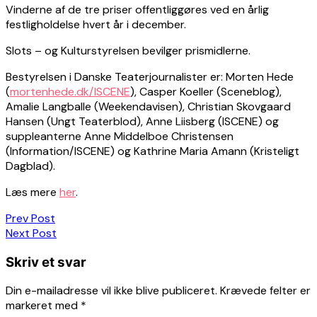
Vinderne af de tre priser offentliggøres ved en årlig
festligholdelse hvert år i december.
Slots – og Kulturstyrelsen bevilger prismidlerne.
Bestyrelsen i Danske Teaterjournalister er: Morten Hede
(
mortenhede.dk/ISCENE
), Casper Koeller (Sceneblog),
Amalie Langballe (Weekendavisen), Christian Skovgaard
Hansen (Ungt Teaterblod), Anne Liisberg (ISCENE) og
suppleanterne Anne Middelboe Christensen
(Information/ISCENE) og Kathrine Maria Amann (Kristeligt
Dagblad).
Læs mere
her
.
Indlægsnavigation
Prev Post
Next Post
Skriv et svar
Din e-mailadresse vil ikke blive publiceret.
Krævede felter er
markeret med
*