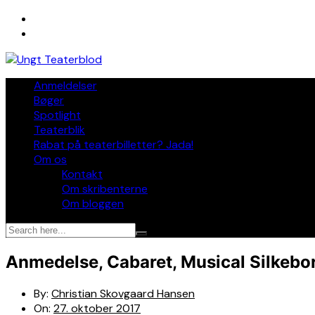
Skip
to
content
Anmeldelser
Bøger
Spotlight
Teaterblik
Rabat på teaterbilletter? Jada!
Om os
Kontakt
Om skribenterne
Om bloggen
Anmedelse, Cabaret, Musical Silkebo
By:
Christian Skovgaard Hansen
On:
27. oktober 2017