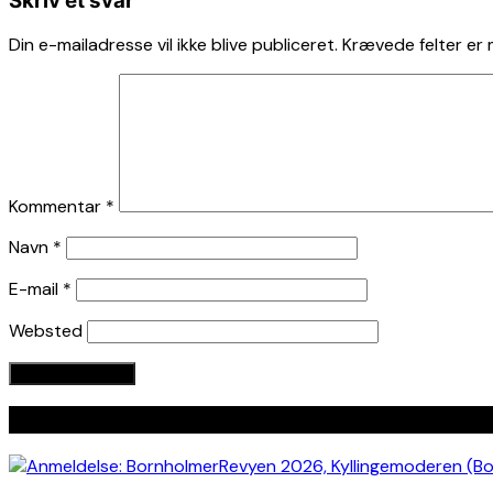
Skriv et svar
Din e-mailadresse vil ikke blive publiceret.
Krævede felter er
Kommentar
*
Navn
*
E-mail
*
Websted
Seneste indlæg