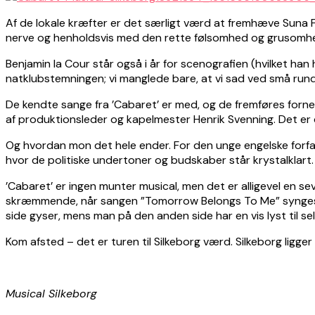
Af de lokale kræfter er det særligt værd at fremhæve Suna
nerve og henholdsvis med den rette følsomhed og grusomh
Benjamin la Cour står også i år for scenografien (hvilket ha
natklubstemningen; vi manglede bare, at vi sad ved små runde 
De kendte sange fra ’Cabaret’ er med, og de fremføres fornemt
af produktionsleder og kapelmester Henrik Svenning. Det er d
Og hvordan mon det hele ender. For den unge engelske forfatt
hvor de politiske undertoner og budskaber står krystalklart.
’Cabaret’ er ingen munter musical, men det er alligevel en 
skræmmende, når sangen ”Tomorrow Belongs To Me” synges –”O
side gyser, mens man på den anden side har en vis lyst til se
Kom afsted – det er turen til Silkeborg værd. Silkeborg ligge
Musical Silkeborg