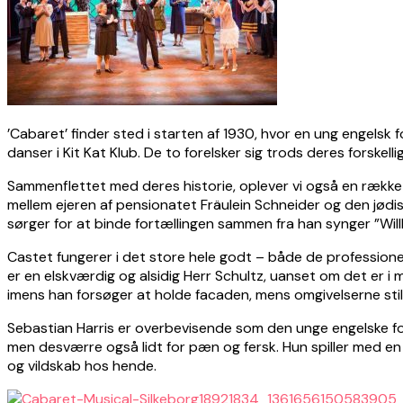
’Cabaret’ finder sted i starten af 1930, hvor en ung engelsk 
danser i Kit Kat Klub. De to forelsker sig trods deres forske
Sammenflettet med deres historie, oplever vi også en række de
mellem ejeren af pensionatet Fräulein Schneider og den jødi
sørger for at binde fortællingen sammen fra han synger ”Wil
Castet fungerer i det store hele godt – både de professione
er en elskværdig og alsidig Herr Schultz, uanset om det er i
imens han forsøger at holde facaden, mens omgivelserne stil
Sebastian Harris er overbevisende som den unge engelske forf
men desværre også lidt for pæn og fersk. Hun spiller med en
og vildskab hos hende.