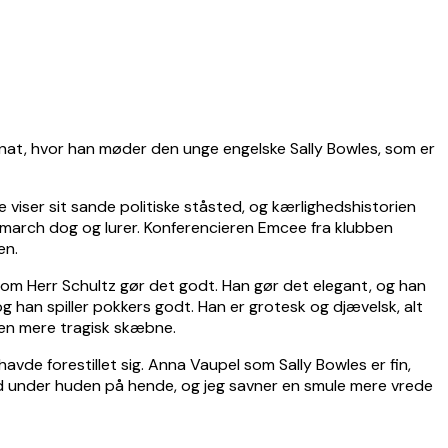
sionat, hvor han møder den unge engelske Sally Bowles, som er
e viser sit sande politiske ståsted, og kærlighedshistorien
emmarch dog og lurer. Konferencieren Emcee fra klubben
en.
 som Herr Schultz gør det godt. Han gør det elegant, og han
g han spiller pokkers godt. Han er grotesk og djævelsk, alt
 en mere tragisk skæbne.
vde forestillet sig. Anna Vaupel som Sally Bowles er fin,
ind under huden på hende, og jeg savner en smule mere vrede