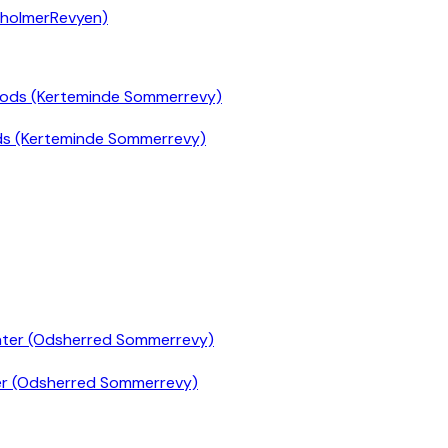
nholmerRevyen)
ds (Kerteminde Sommerrevy)
er (Odsherred Sommerrevy)