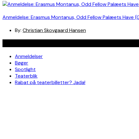
Anmeldelse: Erasmus Montanus, Odd Fellow Palæets Have (
By:
Christian Skovgaard Hansen
Navigation
Anmeldelser
Bøger
Spotlight
Teaterblik
Rabat på teaterbilletter? Jada!
Om os
Kontakt
Om skribenterne
Om bloggen
Facebook
Instagram
Copyright © Ungt Teaterblod |