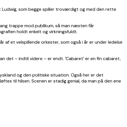
t Ludwig, som begge spiller troværdigt og med den rette
en lang trappe mod publikum, så man næsten får
rafien holdt enkelt og virkningsfuldt.
r af et velspillende orkester, som også i år er under ledelse
det – indtil videre – er endt. ’Cabaret’ er en fin cabaret,
skland og den politiske situation. Også her er det
es til hilsen. Scenen er stadig genial, da man på den ene