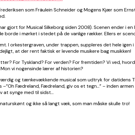
 Frederiksen som Fräulein Schneider og Mogens Kjær som Erns
ed.
n har gjort for Musical Silkeborg siden 2008). Scenen ender i 
borde i mørket i stedet på de vanlige rækker. Ellers er scenog
. I orkestergraven, under trappen, suppleres det hele igen i å
ejligt, at der rent faktisk er levende musikere bag musikken!
er? For Tyskland? For verden? For fremtiden? Vi ved, hvordan 
 Mon vi nogensinde lærer af historien?
seværdig og tænkevækkende musical som udtryk for datidens Ty
h Fædreland, Fædreland, giv os et tegn…” – inden armen løft
lv at synge med til sidst…
r naturskønt og ikke så langt væk, som man måske skulle tro!