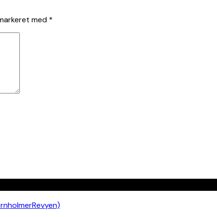
 markeret med
*