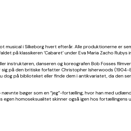
 musical i Silkeborg hvert efterår. Alle produktionerne er s
 faldet på klassikeren ’Cabaret’ under Eva Maria Zacho Rubys i
r instruktøren, danseren og koreografen Bob Fosses filmversio
sig på den britiske forfatter Christopher Isherwoods (1904-86) 
 du dog på biblioteket eller finde dem i antikvariatet, da den
to nævnte bøger som en ”jeg”-fortælling, hvor han med udlænd
ans egen homoseksualitet skinner også igen hos fortællingens u