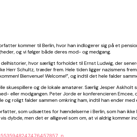
forfatter kommer til Berlin, hvor han indlogerer sig på et pen
lligheder, og vi følger både deres mod- og medgang.
lhistorier, hvor særligt forholdet til Ernst Ludwig, der sener
ske Herr Schultz, træder frem. Hele tiden ligger nazismens fr
lkommen! Bienvenue! Welcome!”, og indtil det hele falder samm
lle skuespillere og de lokale amatører. Særlig Jesper Askholt
 med- eller modgangen. Peter Jorde er konferencieren Emcee, o
le og roligt falder sammen omkring ham, indtil han ender med
atter, som udsættes for hændelserne i Berlin, som han ikke ha
 vis dybde, men det er alligevel som om, at vi aldrig kommer 