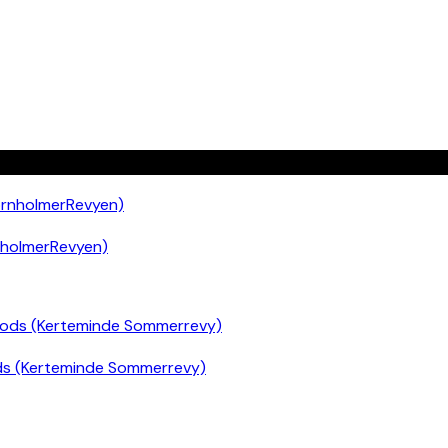
nholmerRevyen)
ds (Kerteminde Sommerrevy)