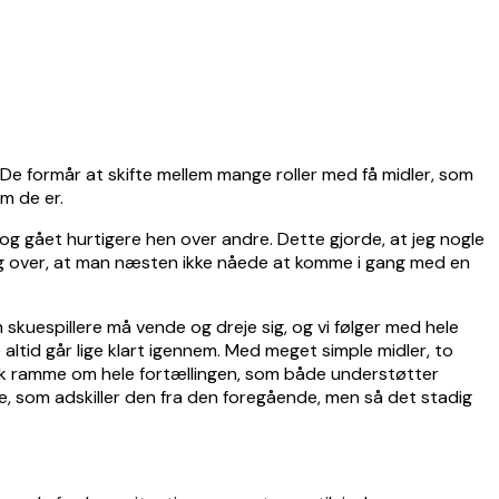
. De formår at skifte mellem mange roller med få midler, som
em de er.
 og gået hurtigere hen over andre. Dette gjorde, at jeg nogle
g mig over, at man næsten ikke nåede at komme i gang med en
kuespillere må vende og dreje sig, og vi følger med hele
altid går lige klart igennem. Med meget simple midler, to
isk ramme om hele fortællingen, som både understøtter
ramme, som adskiller den fra den foregående, men så det stadig