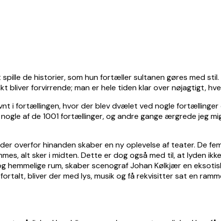
t spille de historier, som hun fortæller sultanen gøres med stil
t bliver forvirrende; man er hele tiden klar over nøjagtigt, hv
nt i fortællingen, hvor der blev dvælet ved nogle fortællinger
 bare nogle af de 1001 fortællinger, og andre gange ærgrede je
r overfor hinanden skaber en ny oplevelse af teater. De fem s
s, alt sker i midten. Dette er dog også med til, at lyden ikke 
s og hemmelige rum, skaber scenograf Johan Kølkjær en eksot
ver fortalt, bliver der med lys, musik og få rekvisitter sat en 