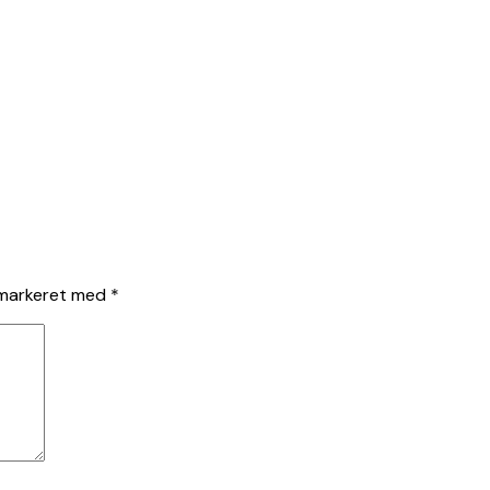
 markeret med
*