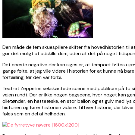
Den måde de fem skuespillere skifter fra hovedhistorien til a
gør det muligt at adskille dem, uden at det på noget tidspunk
Det eneste negative der kan siges er, at tempoet føltes ujæv
gange følte, at jeg ville videre i historien for at kunne nå
fortælling, før den var forbi.
Teatret Zeppelins sekskantede scene med publikum på to side
vejen rundt. Der er ikke nogen bagscene, hvor noget kan gemme
olietønder, en hatteæske, en stor ballon og et gulv med ly
historien og fører historien videre. Til hver historie, der bli
føles som en del af helheden.