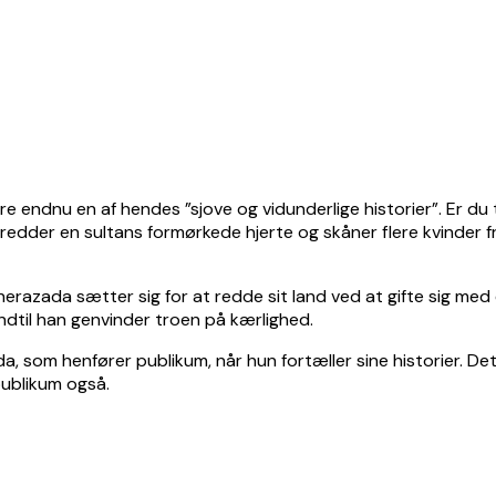
e endnu en af hendes ”sjove og vidunderlige historier”. Er du 
 redder en sultans formørkede hjerte og skåner flere kvinder f
heherazada sætter sig for at redde sit land ved at gifte sig 
indtil han genvinder troen på kærlighed.
, som henfører publikum, når hun fortæller sine historier. Det
publikum også.