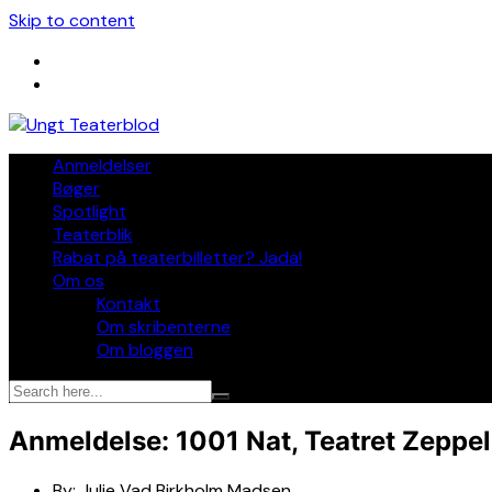
Skip to content
Anmeldelser
Bøger
Spotlight
Teaterblik
Rabat på teaterbilletter? Jada!
Om os
Kontakt
Om skribenterne
Om bloggen
Anmeldelse: 1001 Nat, Teatret Zeppel
By:
Julie Vad Birkholm Madsen