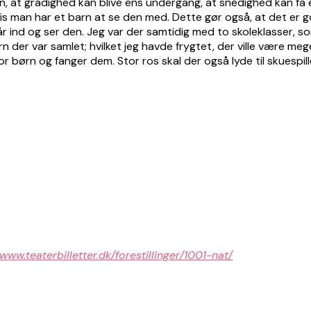
en, at grådighed kan blive ens undergang, at snedighed kan få e
is man har et barn at se den med. Dette gør også, at det er go
r ind og ser den. Jeg var der samtidig med to skoleklasser, so
 der var samlet; hvilket jeg havde frygtet, der ville være meg
børn og fanger dem. Stor ros skal der også lyde til skuespiller
/www.teaterbilletter.dk/forestillinger/1001-nat/