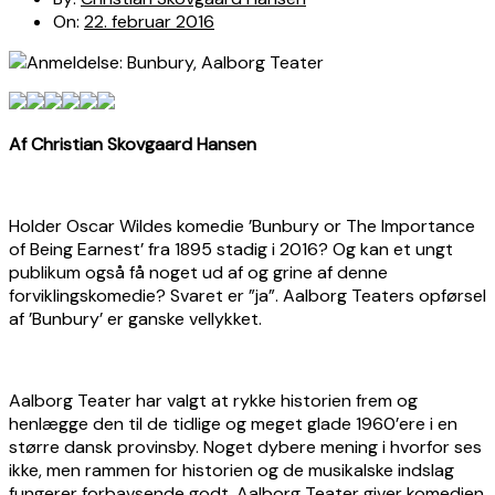
On:
22. februar 2016
Af Christian Skovgaard Hansen
Holder Oscar Wildes komedie ’Bunbury or The Importance
of Being Earnest’ fra 1895 stadig i 2016? Og kan et ungt
publikum også få noget ud af og grine af denne
forviklingskomedie? Svaret er ”ja”. Aalborg Teaters opførsel
af ’Bunbury’ er ganske vellykket.
Aalborg Teater har valgt at rykke historien frem og
henlægge den til de tidlige og meget glade 1960’ere i en
større dansk provinsby. Noget dybere mening i hvorfor ses
ikke, men rammen for historien og de musikalske indslag
fungerer forbavsende godt. Aalborg Teater giver komedien