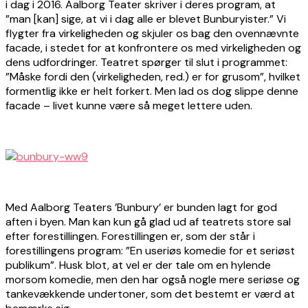
i dag i 2016. Aalborg Teater skriver i deres program, at
”man [kan] sige, at vi i dag alle er blevet Bunburyister.” Vi
flygter fra virkeligheden og skjuler os bag den ovennævnte
facade, i stedet for at konfrontere os med virkeligheden og
dens udfordringer. Teatret spørger til slut i programmet:
”Måske fordi den (virkeligheden, red.) er for grusom”, hvilket
formentlig ikke er helt forkert. Men lad os dog slippe denne
facade – livet kunne være så meget lettere uden.
Med Aalborg Teaters ’Bunbury’ er bunden lagt for god
aften i byen. Man kan kun gå glad ud af teatrets store sal
efter forestillingen. Forestillingen er, som der står i
forestillingens program: ”En useriøs komedie for et seriøst
publikum”. Husk blot, at vel er der tale om en hylende
morsom komedie, men den har også nogle mere seriøse og
tankevækkende undertoner, som det bestemt er værd at