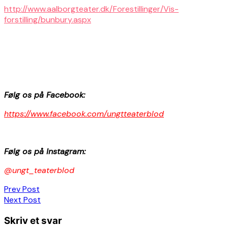
http://www.aalborgteater.dk/Forestillinger/Vis-
forstilling/bunbury.aspx
Følg os på Facebook:
https://www.facebook.com/ungtteaterblod
Følg os på Instagram:
@
ungt_teaterblod
Indlægsnavigation
Prev Post
Next Post
Skriv et svar