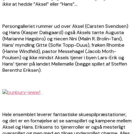
ikke
at hedde ”Aksel” eller ”Hans”…
Persongalleriet rummer ud over Aksel (Carsten Svendsen)
og Hans (Kasper Dalsgaard) også Aksels tante Augusta
(Marianne Høgsbro) og niecen Nini (Malin R. Brolin-Tani),
Hans’ myndling Gitte (Sofie Topp-Duus), frøken Rhombe
(Hanne Windfeld), pastor Messehagel (Jacob Moth-
Poulsen) og ikke mindst Aksels tjener i byen Lars-Erik og
Hans’ tjener på landet Mellemølle (begge spillet af Steffen
Berenthz Eriksen).
Hele ensemblet leverer fantastiske skuespilpræstationer,
og det er en fornøjelse at se samspillet og kampene mellem
Aksel og Hans. Eriksens to tjenerroller er også mesterligt
overspillet og men med en tilpas underspillet charme. Alles