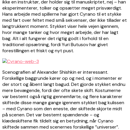
ikke en instruktør, der holder sig til manuskriptet, nej – han
eksperimenterer, tolker og opsætter meget prisværdigt.
Hans arbejde med spillerne har gjort Cyrano til et stykke
med fart over feltet med små sekvenser, der ikke tillader et
langtrukkent moment. Stykket viser hele vejen igennem,
hvor mange tanker og hvor meget arbejde, der har lagt
bag. Alt i alt fungerer det rigtig godt i forhold til en
traditionel opsætning, fordi Yuri Butusov har givet
forestillingen et friskt og nyt pust.
Scenografien af Alexander Shishkin er interessant.
Forskellige baggrunde kører op og ned, og i momenter er
der stort og åbent langt bagud. Det gjorde stykket endnu
mere bevægende, fordi der ofte skete skift. Kostumerne
var bestemt også rigtig gennemførte, og flere karakterer
skiftede disse mange gange igennem stykket bag kulissen
– med Cyrano som den eneste, der skiftede skjorte midt
på scenen. Det var bestemt spændende – og
klædeskiftene fik tildelt sig en betydning, når Cyrano
skiftede sammen med scenernes forskellige ”universer”.