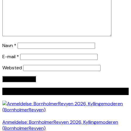
Navn
*
E-mail
*
Websted
Seneste indlæg
Anmeldelse: BornholmerRevyen 2026, Kyllingemoderen
(BornholmerRevyen)