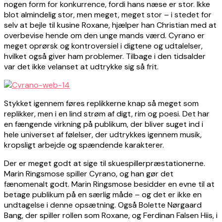
nogen form for konkurrence, fordi hans næse er stor. Ikke
blot almindelig stor, men meget, meget stor – i stedet for
selv at bejle til kusine Roxane, hjælper han Christian med at
overbevise hende om den unge mands værd. Cyrano er
meget oprørsk og kontroversiel i digtene og udtalelser,
hvilket også giver ham problemer. Tilbage i den tidsalder
var det ikke velanset at udtrykke sig så frit.
Stykket igennem føres replikkerne knap så meget som
replikker, men i en lind strøm af digt, rim og poesi. Det har
en fængende virkning på publikum, der bliver suget ind i
hele universet af følelser, der udtrykkes igennem musik,
kropsligt arbejde og spændende karakterer.
Der er meget godt at sige til skuespillerpræstationerne.
Marin Ringsmose spiller Cyrano, og han gør det
fænomenalt godt. Marin Ringsmose besidder en evne til at
betage publikum på en særlig måde – og det er ikke en
undtagelse i denne opsætning. Også Bolette Nørgaard
Bang, der spiller rollen som Roxane, og Ferdinan Falsen Hiis, i