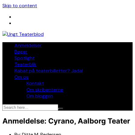
Skip to content
Anmeldelser
Bøger
Spotlight
Teaterblik
Rabat på teaterbilletter? Jada!
Om os
Kontakt
Om skribenterne
Om bloggen
Anmeldelse: Cyrano, Aalborg Teater
By:
Ditte M. Pedersen