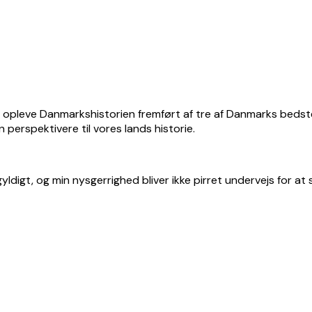
nd og opleve Danmarkshistorien fremført af tre af Danmarks beds
n perspektivere til vores lands historie.
egyldigt, og min nysgerrighed bliver ikke pirret undervejs for 