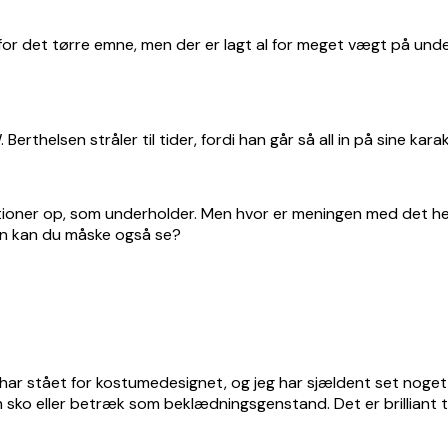
for det tørre emne, men der er lagt al for meget vægt på unde
rthelsen stråler til tider, fordi han går så all in på sine kar
tioner op, som underholder. Men hvor er meningen med det hele?
 Den kan du måske også se?
har stået for kostumedesignet, og jeg har sjældent set noget s
om sko eller betræk som beklædningsgenstand. Det er brilliant 