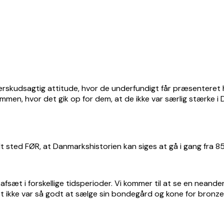
erskudsagtig attitude, hvor de underfundigt får præsenteret h
mmen, hvor det gik op for dem, at de ikke var særlig stærke i
dt sted FØR, at Danmarkshistorien kan siges at gå i gang fra 8
afsæt i forskellige tidsperioder. Vi kommer til at se en neander
t ikke var så godt at sælge sin bondegård og kone for bronze,