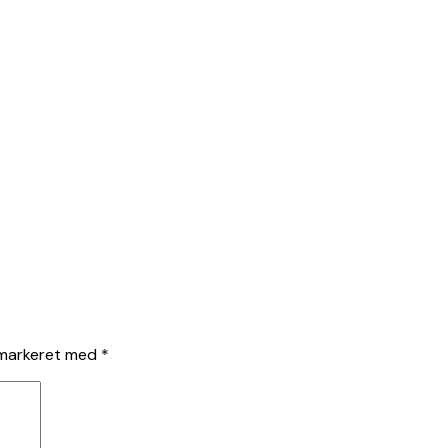
 markeret med
*