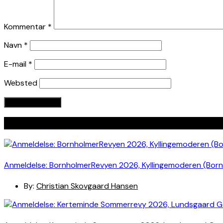
Kommentar
*
Navn
*
E-mail
*
Websted
Seneste indlæg
Anmeldelse: BornholmerRevyen 2026, Kyllingemoderen (Bor
By:
Christian Skovgaard Hansen