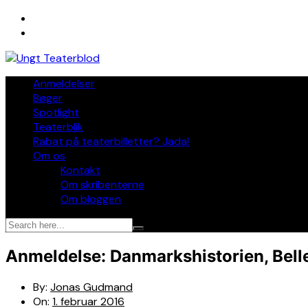
Skip
to
content
Anmeldelser
Bøger
Spotlight
Teaterblik
Rabat på teaterbilletter? Jada!
Om os
Kontakt
Om skribenterne
Om bloggen
Anmeldelse: Danmarkshistorien, Bell
By:
Jonas Gudmand
On:
1. februar 2016