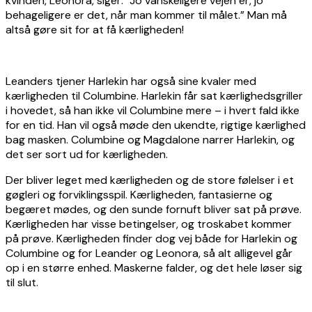
kvinden, Leonora, siger: ”Jo vanskeligere vejen er, jo
behageligere er det, når man kommer til målet.” Man må
altså gøre sit for at få kærligheden!
Leanders tjener Harlekin har også sine kvaler med
kærligheden til Columbine. Harlekin får sat kærlighedsgriller
i hovedet, så han ikke vil Columbine mere – i hvert fald ikke
for en tid. Han vil også møde den ukendte, rigtige kærlighed
bag masken. Columbine og Magdalone narrer Harlekin, og
det ser sort ud for kærligheden.
Der bliver leget med kærligheden og de store følelser i et
gøgleri og forviklingsspil. Kærligheden, fantasierne og
begæret mødes, og den sunde fornuft bliver sat på prøve.
Kærligheden har visse betingelser, og troskabet kommer
på prøve. Kærligheden finder dog vej både for Harlekin og
Columbine og for Leander og Leonora, så alt alligevel går
op i en større enhed. Maskerne falder, og det hele løser sig
til slut.