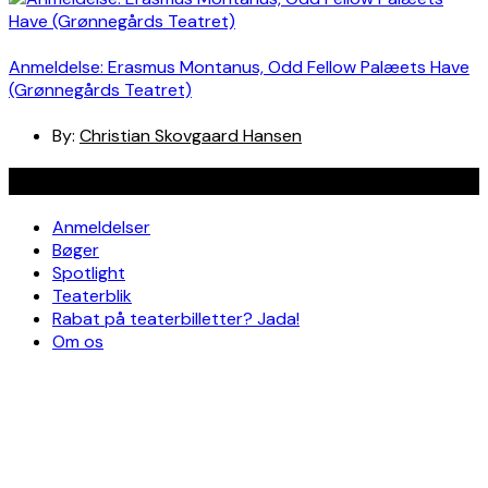
Anmeldelse: Erasmus Montanus, Odd Fellow Palæets Have
(Grønnegårds Teatret)
By:
Christian Skovgaard Hansen
Navigation
Anmeldelser
Bøger
Spotlight
Teaterblik
Rabat på teaterbilletter? Jada!
Om os
Kontakt
Om skribenterne
Om bloggen
Facebook
Instagram