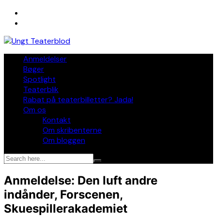
Skip
to
content
Anmeldelser
Bøger
Spotlight
Teaterblik
Rabat på teaterbilletter? Jada!
Om os
Kontakt
Om skribenterne
Om bloggen
Anmeldelse: Den luft andre
indånder, Forscenen,
Skuespillerakademiet