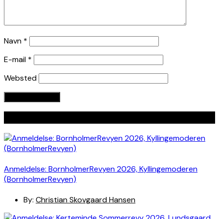
Navn
*
E-mail
*
Websted
Seneste indlæg
Anmeldelse: BornholmerRevyen 2026, Kyllingemoderen
(BornholmerRevyen)
By:
Christian Skovgaard Hansen