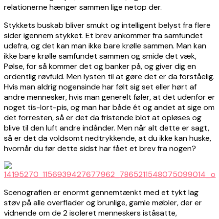
relationerne hænger sammen lige netop der.
Stykkets buskab bliver smukt og intelligent belyst fra flere
sider igennem stykket. Et brev ankommer fra samfundet
udefra, og det kan man ikke bare krølle sammen. Man kan
ikke bare krølle samfundet sammen og smide det væk,
Pølse, for så kommer det og banker på, og giver dig en
ordentlig røvfuld. Men lysten til at gøre det er da forståelig.
Hvis man aldrig nogensinde har følt sig set eller hørt af
andre mennesker, hvis man generelt føler, at det udenfor er
noget tis-lort-pis, og man har både ét og andet at sige om
det forresten, så er det da fristende blot at opløses og
blive til den luft andre indånder. Men når alt dette er sagt,
så er det da voldsomt nedtrykkende, at du ikke kan huske,
hvornår du før dette sidst har fået et brev fra nogen?
Scenografien er enormt gennemtænkt med et tykt lag
støv på alle overflader og brunlige, gamle møbler, der er
vidnende om de 2 isoleret menneskers iståsatte,