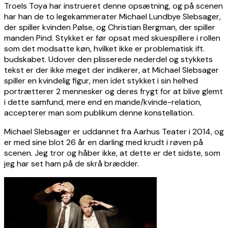
Troels Toya har instrueret denne opsætning, og på scenen
har han de to legekammerater Michael Lundbye Slebsager,
der spiller kvinden Pølse, og Christian Bergman, der spiller
manden Pind. Stykket er før opsat med skuespillere i rollen
som det modsatte køn, hvilket ikke er problematisk ift.
budskabet. Udover den plisserede nederdel og stykkets
tekst er der ikke meget der indikerer, at Michael Slebsager
spiller en kvindelig figur, men idet stykket i sin helhed
portrætterer 2 mennesker og deres frygt for at blive glemt
i dette samfund, mere end en mande/kvinde-relation,
accepterer man som publikum denne konstellation.
Michael Slebsager er uddannet fra Aarhus Teater i 2014, og
er med sine blot 26 år en darling med krudt i røven på
scenen. Jeg tror og håber ikke, at dette er det sidste, som
jeg har set ham på de skrå brædder.