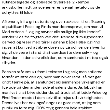
rutineprægede og isolerede tilværelse. 2 kæmpe
arkivskuffer midt på scenen er en genial metafor, og de
udnyttes til fulde.
Aftenen gik fra grin, stunts og overraskelser til en fiksering
af publikum i Pølse og Pinds manddomsprøve, om man vil.
Med ordene: “…og jeg savner alle mulige jeg ikke kender”
vender vi os fra frygten ved det ukendte til mulighederne
derved, og vi ser med tårer i øjnene både Pølse og Pind
indse, at kun ved at åbne døren og gå ud i verden hver for
sig, vil de være i stand til at værdsætte dem selv – og
hinanden – i den selvreflektion, som samfundet netop også
tilbyder.
Poesien står smukt frem i teksten i sig selv, men spillerne
formår at løfte den op, hvor man bliver ramt, så det gør
ondt tænke på, at samfundet skræmmende virkelighed er
lige ude på den anden side af salens døre. Ja, faktisk har
man lyst til at blive siddende, på trods af, at både Pølse og
Pind finder modet i dem selv til at rejse ud i virkeligheden.
Denne lyst har nok også noget at gøre med, at jeg som
publikum følte mig 100% tryg gennem hele stykket.