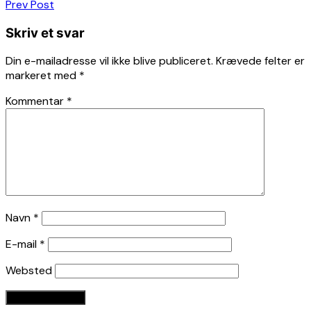
Indlægsnavigation
Prev Post
Skriv et svar
Din e-mailadresse vil ikke blive publiceret.
Krævede felter er
markeret med
*
Kommentar
*
Navn
*
E-mail
*
Websted