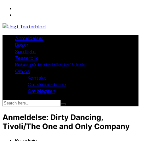
Skip
to
content
Anmeldelser
Bøger
Spotlight
Teaterblik
Rabat på teaterbilletter? Jada!
Om os
Kontakt
Om skribenterne
Om bloggen
Anmeldelse: Dirty Dancing,
Tivoli/The One and Only Company
By:
admin