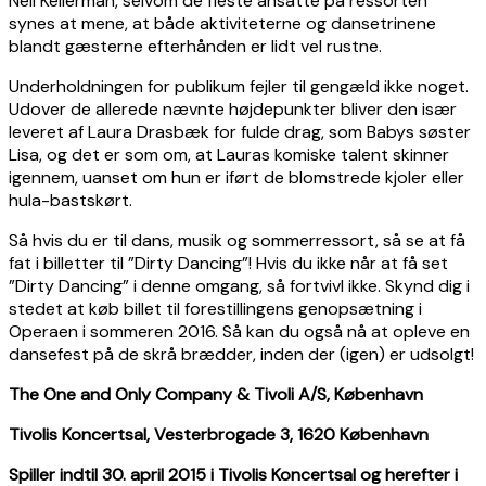
Neil Kellerman, selvom de fleste ansatte på ressorten
synes at mene, at både aktiviteterne og dansetrinene
blandt gæsterne efterhånden er lidt vel rustne.
Underholdningen for publikum fejler til gengæld ikke noget.
Udover de allerede nævnte højdepunkter bliver den især
leveret af Laura Drasbæk for fulde drag, som Babys søster
Lisa, og det er som om, at Lauras komiske talent skinner
igennem, uanset om hun er iført de blomstrede kjoler eller
hula-bastskørt.
Så hvis du er til dans, musik og sommerressort, så se at få
fat i billetter til ”Dirty Dancing”! Hvis du ikke når at få set
”Dirty Dancing” i denne omgang, så fortvivl ikke. Skynd dig i
stedet at køb billet til forestillingens genopsætning i
Operaen i sommeren 2016. Så kan du også nå at opleve en
dansefest på de skrå brædder, inden der (igen) er udsolgt!
The One and Only Company & Tivoli A/S, København
Tivolis Koncertsal, Vesterbrogade 3, 1620 København
Spiller indtil 30. april 2015 i Tivolis Koncertsal og herefter i