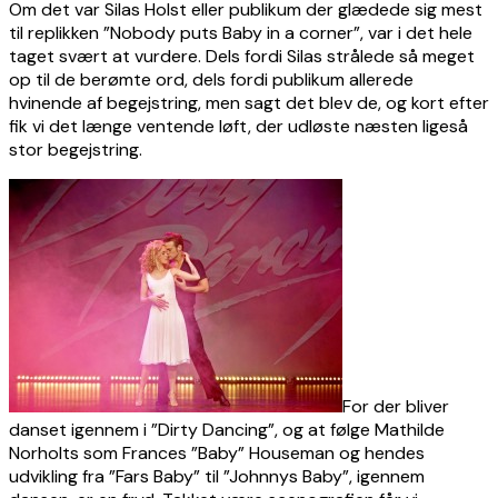
Om det var Silas Holst eller publikum der glædede sig mest
til replikken ”Nobody puts Baby in a corner”, var i det hele
taget svært at vurdere. Dels fordi Silas strålede så meget
op til de berømte ord, dels fordi publikum allerede
hvinende af begejstring, men sagt det blev de, og kort efter
fik vi det længe ventende løft, der udløste næsten ligeså
stor begejstring.
For der bliver
danset igennem i ”Dirty Dancing”, og at følge Mathilde
Norholts som Frances ”Baby” Houseman og hendes
udvikling fra ”Fars Baby” til ”Johnnys Baby”, igennem