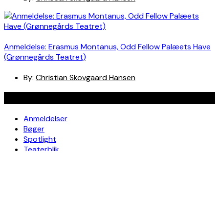
Anmeldelse: Erasmus Montanus, Odd Fellow Palæets Have
(Grønnegårds Teatret)
By:
Christian Skovgaard Hansen
Navigation
Anmeldelser
Bøger
Spotlight
Teaterblik
Rabat på teaterbilletter? Jada!
Om os
Kontakt
Om skribenterne
Om bloggen
Facebook