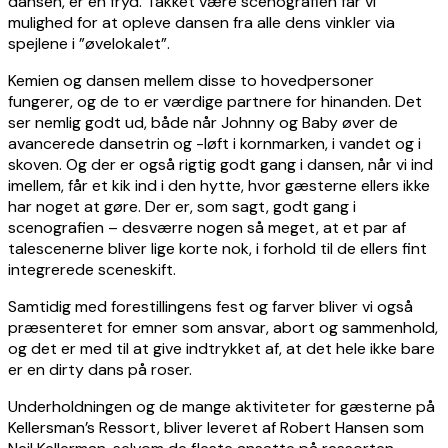
dansen, er en fryd. Takket være scenografien får vi
mulighed for at opleve dansen fra alle dens vinkler via
spejlene i ”øvelokalet”.
Kemien og dansen mellem disse to hovedpersoner
fungerer, og de to er værdige partnere for hinanden. Det
ser nemlig godt ud, både når Johnny og Baby øver de
avancerede dansetrin og -løft i kornmarken, i vandet og i
skoven. Og der er også rigtig godt gang i dansen, når vi ind
imellem, får et kik ind i den hytte, hvor gæsterne ellers ikke
har noget at gøre. Der er, som sagt, godt gang i
scenografien – desværre nogen så meget, at et par af
talescenerne bliver lige korte nok, i forhold til de ellers fint
integrerede sceneskift.
Samtidig med forestillingens fest og farver bliver vi også
præsenteret for emner som ansvar, abort og sammenhold,
og det er med til at give indtrykket af, at det hele ikke bare
er en dirty dans på roser.
Underholdningen og de mange aktiviteter for gæsterne på
Kellersman’s Ressort, bliver leveret af Robert Hansen som