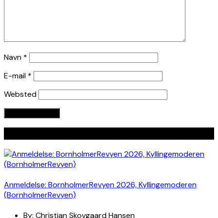
Navn
*
E-mail
*
Websted
Seneste indlæg
Anmeldelse: BornholmerRevyen 2026, Kyllingemoderen
(BornholmerRevyen)
By:
Christian Skovgaard Hansen