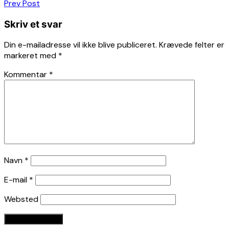
Indlægsnavigation
Prev Post
Skriv et svar
Din e-mailadresse vil ikke blive publiceret.
Krævede felter er
markeret med
*
Kommentar
*
Navn
*
E-mail
*
Websted