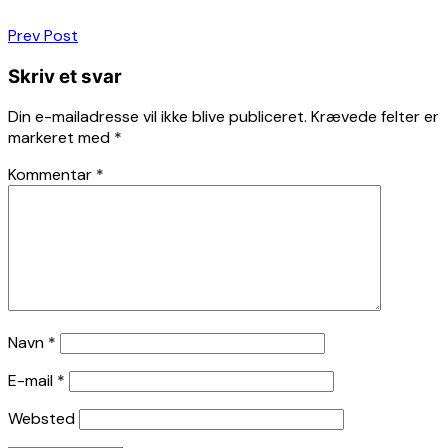
Indlægsnavigation
Prev Post
Skriv et svar
Din e-mailadresse vil ikke blive publiceret.
Krævede felter er
markeret med
*
Kommentar
*
Navn
*
E-mail
*
Websted