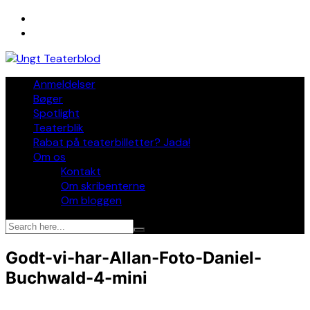
Skip
to
content
Anmeldelser
Bøger
Spotlight
Teaterblik
Rabat på teaterbilletter? Jada!
Om os
Kontakt
Om skribenterne
Om bloggen
Godt-vi-har-Allan-Foto-Daniel-
Buchwald-4-mini