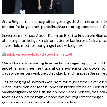
Gitte Bøgs enkle scenografi fungerer godt. Scenen er tom, b
billeder fra krigszoner, parcelhuskvarterer og koncertsale
Generelt gør Chadi Abdul-Karim og Bolette Engstrøm Bjerre, de
alle mulige forskellige karakterer, der er karikeret så skarp
i hvert fald mødt et par gange i det virkelige liv!
Mads Horsbøls musik og lydeffekter bidrager rigtig godt til bi
andet får man nærmest tics af den hysteriske dørklokke, som
dagsordener og symboler. Det sker blandt andet i Saras fred
Det er dog også symbolikken, som for mig kammer over og bliv
rundt, fordi den har fået bundet en klokke om halen. Den kunne 
sammenligner kattens situation med Saras. Senere, da Sara er
føler, at den pædagogiske hånd hjælper mig lidt for meget. D
gør desværre mig mere irriteret end oplyst.