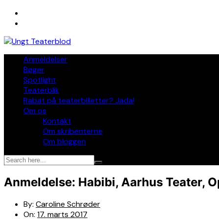
Skip
to
content
Anmeldelser
Bøger
Spotlight
Teaterblik
Rabat på teaterbilletter? Jada!
Om os
Kontakt
Om skribenterne
Om bloggen
Anmeldelse: Habibi, Aarhus Teater, 
By:
Caroline Schrøder
On:
17. marts 2017