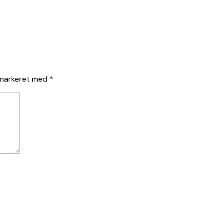
 markeret med
*