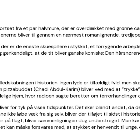
ortset fra et par halvmure, der er overdækket med grønne cam
. Scenerne bliver til gennem en nærmest romanlignende, tredj
r er de eneste skuespillere i stykket, et forrygende arbejde m
t og genkendeligt, at de tit bliver ganske komiske: Den hårsnør
lledskabningen i historien. Ingen lyde er tilfældigt fyld, men s
 pizzabuddet (Chadi Abdul-Karim) bliver ved med at ”trykke” 
elige hjem, hvor radioen sagte beretter om terrorhandlinger 
er for tyk på visse tidspunkter. Det sker blandt andet, da der
ikke løbe væk fra sig selv, bliver der tilføjet til sidst i hist
 på flugt, bliver sammenligningen dog understreget: Man kan i
et kan måske forsvares med, at stykket er henvendt til unge, 