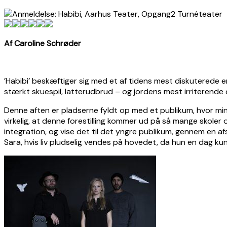
Af Caroline Schrøder
’Habibi’ beskæftiger sig med et af tidens mest diskuterede
stærkt skuespil, latterudbrud – og jordens mest irriterende 
Denne aften er pladserne fyldt op med et publikum, hvor min
virkelig, at denne forestilling kommer ud på så mange skole
integration, og vise det til det yngre publikum, gennem en af
Sara, hvis liv pludselig vendes på hovedet, da hun en dag kun