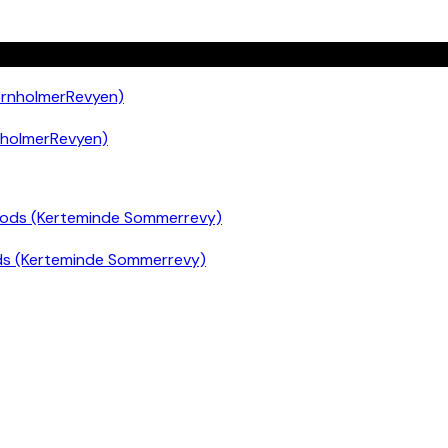
nholmerRevyen)
ds (Kerteminde Sommerrevy)