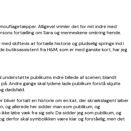
ouflagetæpper. Alligevel vrimler det for mit indre med
epersons fortælling om Sara og menneskene omkring hende.
ed skiftevis at fortælle historie og pludselig springe ind i
ende butiksassistent fra H&M, som er med ganske kort, har jeg
kal understøtte publikums indre billede af scenen; blandt
på. Andre gange skal lydene lade publikum forstå skjulte
og dødsfald.
 bliver fortalt en historie om en kat, der skrækslagent løber
orien, og allerede her sidder man som publikum, og
kke løbe væk fra sig selv. Da sidder jeg som publikum, og
og derfor skal symbolikken være klar og forståelig, men det