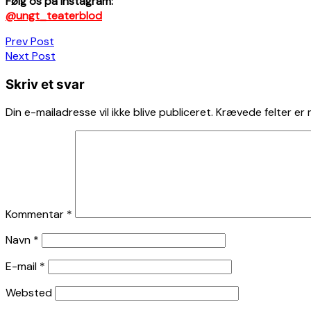
Følg os på Instagram:
@ungt_teaterblod
Indlægsnavigation
Prev Post
Next Post
Skriv et svar
Din e-mailadresse vil ikke blive publiceret.
Krævede felter er
Kommentar
*
Navn
*
E-mail
*
Websted