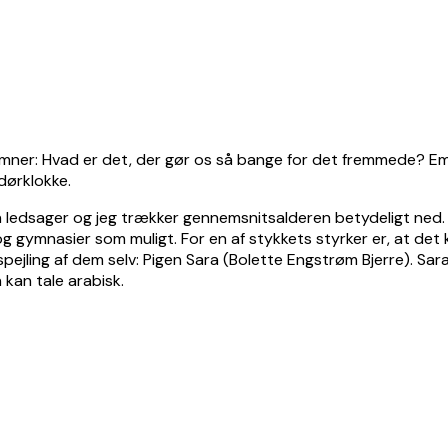
 emner: Hvad er det, der gør os så bange for det fremmede? E
dørklokke.
 ledsager og jeg trækker gennemsnitsalderen betydeligt ned. M
r og gymnasier som muligt. For en af stykkets styrker er, at 
spejling af dem selv: Pigen Sara (Bolette Engstrøm Bjerre). Sar
 kan tale arabisk.