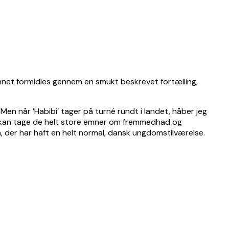
mnet formidles gennem en smukt beskrevet fortælling,
en når ’Habibi’ tager på turné rundt i landet, håber jeg
det kan tage de helt store emner om fremmedhad og
a, der har haft en helt normal, dansk ungdomstilværelse.