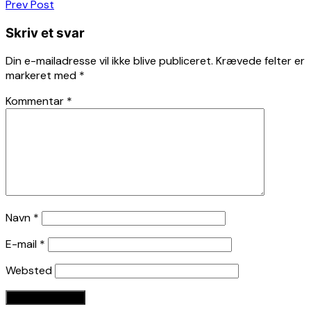
Indlægsnavigation
Prev Post
Skriv et svar
Din e-mailadresse vil ikke blive publiceret.
Krævede felter er
markeret med
*
Kommentar
*
Navn
*
E-mail
*
Websted