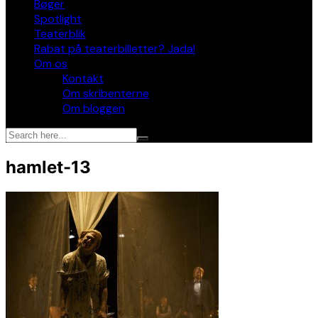
Bøger
Spotlight
Teaterblik
Rabat på teaterbilletter? Jada!
Om os
Kontakt
Om skribenterne
Om bloggen
hamlet-13