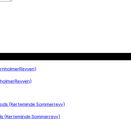
nholmerRevyen)
ds (Kerteminde Sommerrevy)