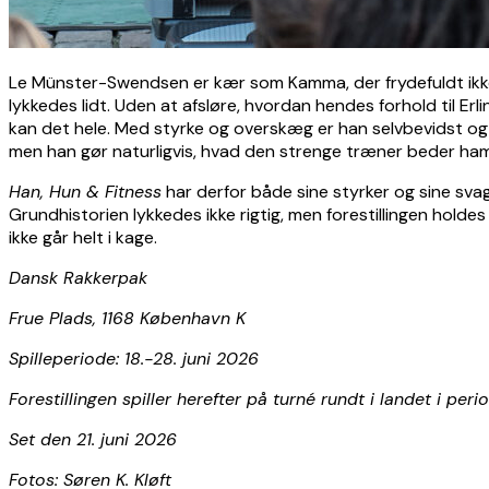
Le Münster-Swendsen er kær som Kamma, der frydefuldt ikke k
lykkedes lidt. Uden at afsløre, hvordan hendes forhold til Erl
kan det hele. Med styrke og overskæg er han selvbevidst og
men han gør naturligvis, hvad den strenge træner beder ham
Han, Hun & Fitness
har derfor både sine styrker og sine sva
Grundhistorien lykkedes ikke rigtig, men forestillingen holde
ikke går helt i kage.
Dansk Rakkerpak
Frue Plads, 1168 København K
Spilleperiode: 18.-28. juni 2026
Forestillingen spiller herefter på turné rundt i landet i per
Set den 21. juni 2026
Fotos: Søren K. Kløft