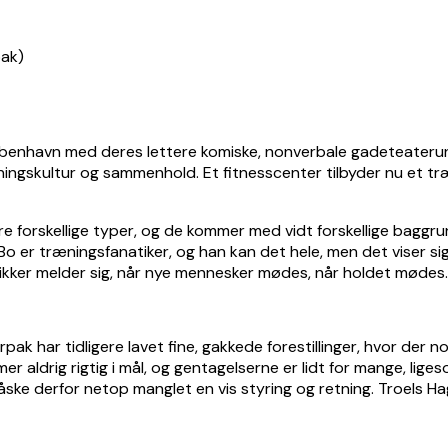
nhavn med deres lettere komiske, nonverbale gadeteaterunive
ngskultur og sammenhold. Et fitnesscenter tilbyder nu et træn
tre forskellige typer, og de kommer med vidt forskellige baggr
 er træningsfanatiker, og han kan det hele, men det viser sig
ker melder sig, når nye mennesker mødes, når holdet mødes.
ak har tidligere lavet fine, gakkede forestillinger, hvor der n
kommer aldrig rigtig i mål, og gentagelserne er lidt for mange, l
måske derfor netop manglet en vis styring og retning. Troels 