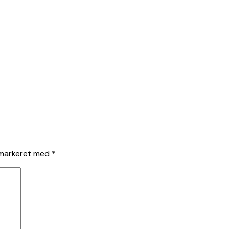
 markeret med
*