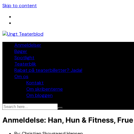
Skip to content
Anmeldelser
Bøger
Spotlight
Teaterblik
Rabat på teaterbilletter? Jada!
Om os
Kontakt
Om skribenterne
Om bloggen
Anmeldelse: Han, Hun & Fitness, Fru
By:
Christian Skovgaard Hansen