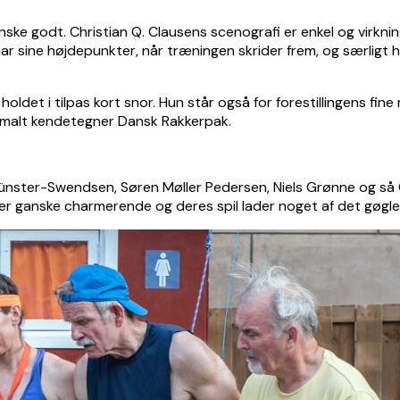
ganske godt. Christian Q. Clausens scenografi er enkel og virkni
har sine højdepunkter, når træningen skrider frem, og særligt
ldet i tilpas kort snor. Hun står også for forestillingens fine
ormalt kendetegner Dansk Rakkerpak.
 Münster-Swendsen, Søren Møller Pedersen, Niels Grønne og så
piller ganske charmerende og deres spil lader noget af det gøgle