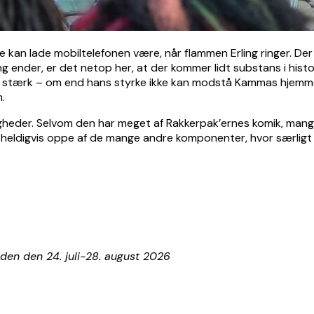
an lade mobiltelefonen være, når flammen Erling ringer. Der 
ing ender, er det netop her, at der kommer lidt substans i hist
 stærk – om end hans styrke ikke kan modstå Kammas hjemmeba
.
gheder. Selvom den har meget af Rakkerpak’ernes komik, mangler
s heldigvis oppe af de mange andre komponenter, hvor særligt s
ioden den 24. juli-28. august 2026