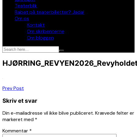
Teaterblik
Rabat på teaterbilletter? Jada!
Om os
Kontakt
Om skribenterne
Om bloggen
HJØRRING_REVYEN2026_Revyholde
Indlægsnavigation
Prev Post
Skriv et svar
Din e-mailadresse vil ikke blive publiceret.
Krævede felter er
markeret med
*
Kommentar
*