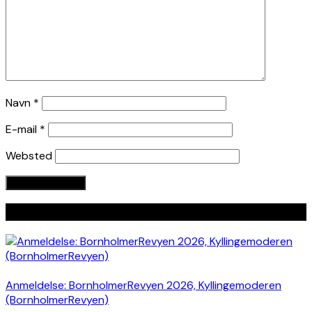
Navn
*
E-mail
*
Websted
Seneste indlæg
Anmeldelse: BornholmerRevyen 2026, Kyllingemoderen
(BornholmerRevyen)