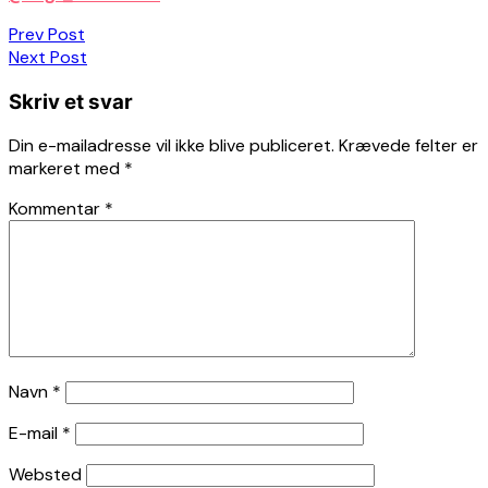
Indlægsnavigation
Prev Post
Next Post
Skriv et svar
Din e-mailadresse vil ikke blive publiceret.
Krævede felter er
markeret med
*
Kommentar
*
Navn
*
E-mail
*
Websted