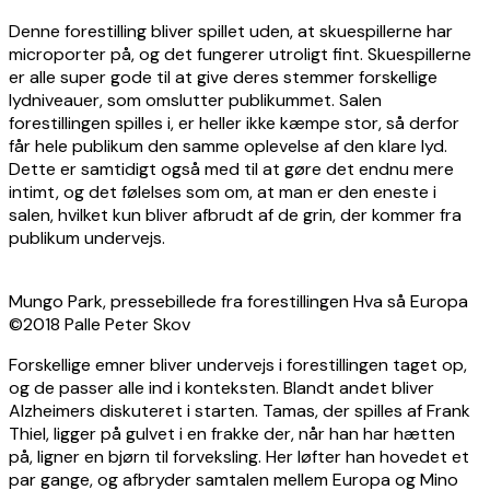
Denne forestilling bliver spillet uden, at skuespillerne har
microporter på, og det fungerer utroligt fint. Skuespillerne
er alle super gode til at give deres stemmer forskellige
lydniveauer, som omslutter publikummet. Salen
forestillingen spilles i, er heller ikke kæmpe stor, så derfor
får hele publikum den samme oplevelse af den klare lyd.
Dette er samtidigt også med til at gøre det endnu mere
intimt, og det følelses som om, at man er den eneste i
salen, hvilket kun bliver afbrudt af de grin, der kommer fra
publikum undervejs.
Mungo Park, pressebillede fra forestillingen Hva så Europa
©2018 Palle Peter Skov
Forskellige emner bliver undervejs i forestillingen taget op,
og de passer alle ind i konteksten. Blandt andet bliver
Alzheimers diskuteret i starten. Tamas, der spilles af Frank
Thiel, ligger på gulvet i en frakke der, når han har hætten
på, ligner en bjørn til forveksling. Her løfter han hovedet et
par gange, og afbryder samtalen mellem Europa og Mino