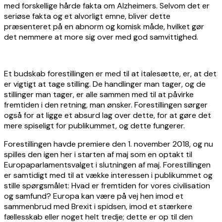
med forskellige hårde fakta om Alzheimers. Selvom det er
seriøse fakta og et alvorligt emne, bliver dette
præsenteret på en abnorm og komisk måde, hvilket gør
det nemmere at more sig over med god samvittighed.
Et budskab forestillingen er med til at italesætte, er, at det
er vigtigt at tage stilling. De handlinger man tager, og de
stillinger man tager, er alle sammen med til at påvirke
fremtiden i den retning, man ønsker. Forestillingen sørger
også for at ligge et absurd lag over dette, for at gøre det
mere spiseligt for publikummet, og dette fungerer.
Forestillingen havde premiere den 1. november 2018, og nu
spilles den igen her i starten af maj som en optakt til
Europaparlamentsvalget i slutningen af maj. Forestillingen
er samtidigt med til at vække interessen i publikummet og
stille spørgsmålet: Hvad er fremtiden for vores civilisation
og samfund? Europa kan være på vej hen imod et
sammenbrud med Brexit i spidsen, imod et stærkere
fællesskab eller noget helt tredje; dette er op til den