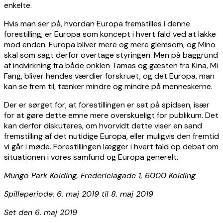
enkelte.
Hvis man ser på, hvordan Europa fremstilles i denne
forestilling, er Europa som koncept i hvert fald ved at lakke
mod enden. Europa bliver mere og mere glemsom, og Mino
skal som sagt derfor overtage styringen. Men på baggrund
af indvirkning fra både onklen Tamas og gæsten fra Kina, Mi
Fang, bliver hendes værdier forskruet, og det Europa, man
kan se frem til, tænker mindre og mindre på menneskerne.
Der er sørget for, at forestillingen er sat på spidsen, især
for at gøre dette emne mere overskueligt for publikum. Det
kan derfor diskuteres, om hvorvidt dette viser en sand
fremstilling af det nutidige Europa, eller muligvis den fremtid
vi går i møde. Forestillingen lægger i hvert fald op debat om
situationen i vores samfund og Europa generelt.
Mungo Park Kolding, Fredericiagade 1, 6000 Kolding
Spilleperiode: 6. maj 2019 til 8. maj 2019
Set den 6. maj 2019