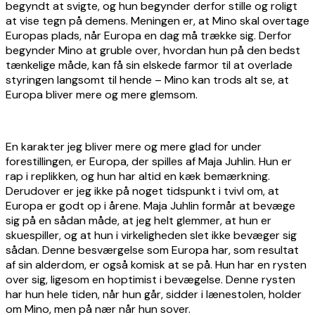
begyndt at svigte, og hun begynder derfor stille og roligt
at vise tegn på demens. Meningen er, at Mino skal overtage
Europas plads, når Europa en dag må trække sig. Derfor
begynder Mino at gruble over, hvordan hun på den bedst
tænkelige måde, kan få sin elskede farmor til at overlade
styringen langsomt til hende – Mino kan trods alt se, at
Europa bliver mere og mere glemsom.
En karakter jeg bliver mere og mere glad for under
forestillingen, er Europa, der spilles af Maja Juhlin. Hun er
rap i replikken, og hun har altid en kæk bemærkning.
Derudover er jeg ikke på noget tidspunkt i tvivl om, at
Europa er godt op i årene. Maja Juhlin formår at bevæge
sig på en sådan måde, at jeg helt glemmer, at hun er
skuespiller, og at hun i virkeligheden slet ikke bevæger sig
sådan. Denne besværgelse som Europa har, som resultat
af sin alderdom, er også komisk at se på. Hun har en rysten
over sig, ligesom en hoptimist i bevægelse. Denne rysten
har hun hele tiden, når hun går, sidder i lænestolen, holder
om Mino, men på nær når hun sover.